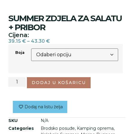
SUMMER ZDJELA ZA SALATU
+ PRIBOR
Cijena:
39.15
€
–
43.30
€
Boja
DODAJ U KOŠARICU
Dodaj na listu želja
SKU
N/A
Categories
Brodsko posuđe
,
Kamping oprema
,