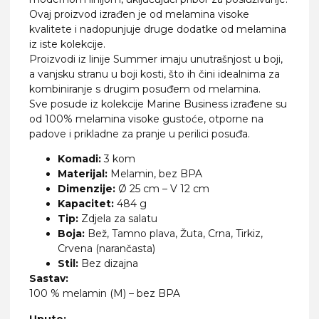
Ovaj proizvod izrađen je od melamina visoke
kvalitete i nadopunjuje druge dodatke od melamina
iz iste kolekcije.
Proizvodi iz linije Summer imaju unutrašnjost u boji,
a vanjsku stranu u boji kosti, što ih čini idealnima za
kombiniranje s drugim posuđem od melamina.
Sve posude iz kolekcije Marine Business izrađene su
od 100% melamina visoke gustoće, otporne na
padove i prikladne za pranje u perilici posuđa.
Komadi:
3 kom
Materijal:
Melamin, bez BPA
Dimenzije:
Ø 25 cm – V 12 cm
Kapacitet:
484 g
Tip:
Zdjela za salatu
Boja:
Bež, Tamno plava, Žuta, Crna, Tirkiz,
Crvena (narančasta)
Stil:
Bez dizajna
Sastav:
100 % melamin (M) – bez BPA
Upute: