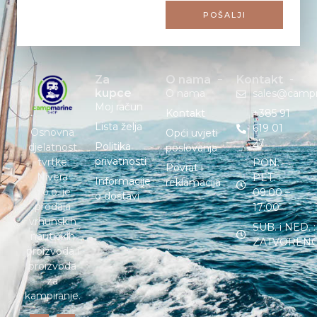
POŠALJI
Za
O nama
Kontakt
kupce
O nama
sales@camp
Moj račun
Kontakt
+385 91
Lista želja
619 01
Osnovna
Opći uvjeti
27
Politika
djelatnost
poslovanja
privatnosti
tvrtke
PON. –
Povrat i
Nivera
PET. :
Informacije
reklamacija
d.o.o. je
09:00 –
o dostavi
prodaja
17:00
vrhunskih
SUB. i NED. :
nautičkih
ZATVOREN
proizvoda i
proizvoda
za
kampiranje.