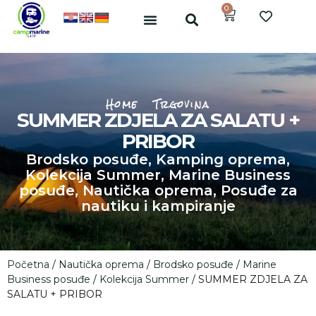
0
Home
Trgovina
SUMMER ZDJELA ZA SALATU +
PRIBOR
Brodsko posuđe
,
Kamping oprema
,
Kolekcija Summer
,
Marine Business
posuđe
,
Nautička oprema
,
Posuđe za
nautiku i kampiranje
Početna
/
Nautička oprema
/
Brodsko posuđe
/
Marine
Business posuđe
/
Kolekcija Summer
/ SUMMER ZDJELA ZA
SALATU + PRIBOR