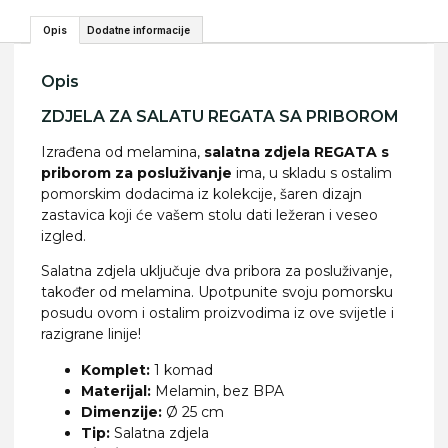
Opis
Dodatne informacije
Opis
ZDJELA ZA SALATU REGATA SA PRIBOROM
Izrađena od melamina,
salatna zdjela REGATA s
priborom za posluživanje
ima, u skladu s ostalim
pomorskim dodacima iz kolekcije, šaren dizajn
zastavica koji će vašem stolu dati ležeran i veseo
izgled.
Salatna zdjela uključuje dva pribora za posluživanje,
također od melamina. Upotpunite svoju pomorsku
posudu ovom i ostalim proizvodima iz ove svijetle i
razigrane linije!
Komplet:
1 komad
Materijal:
Melamin, bez BPA
Dimenzije:
Ø 25 cm
Tip:
Salatna zdjela