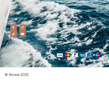
proizvoda i
proizvoda
za
kampiranje.
© Nivera 2025