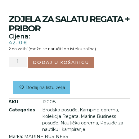
ZDJELA ZA SALATU REGATA +
PRIBOR
Cijena:
42.10
€
2 na zalihi (može se naručiti po isteku zaliha)
DODAJ U KOŠARICU
Dodaj na listu želja
SKU
12008
Categories
Brodsko posuđe
,
Kamping oprema
,
Kolekcija Regata
,
Marine Business
posuđe
,
Nautička oprema
,
Posuđe za
nautiku i kampiranje
Marka:
MARINE BUSINESS