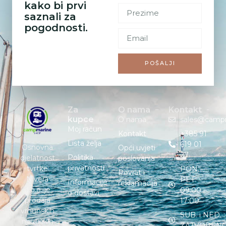
kako bi prvi
saznali za
pogodnosti.
POŠALJI
Za
O nama
Kontakt
kupce
O nama
sales@camp
Moj račun
Kontakt
+385 91
Lista želja
619 01
Osnovna
Opći uvjeti
27
Politika
djelatnost
poslovanja
privatnosti
tvrtke
PON. –
Povrat i
Nivera
PET. :
Informacije
reklamacija
d.o.o. je
09:00 –
o dostavi
prodaja
17:00
vrhunskih
SUB. i NED. :
nautičkih
ZATVOREN