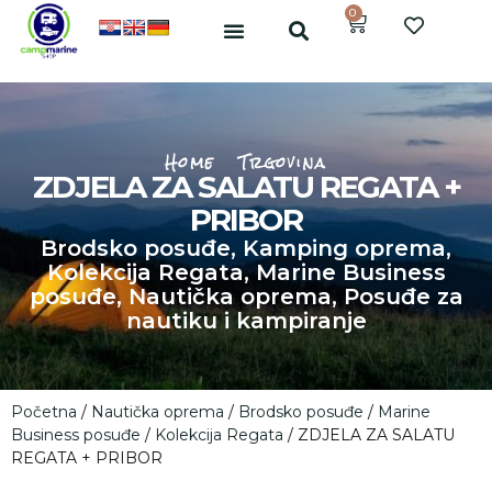
0
Home
Trgovina
ZDJELA ZA SALATU REGATA +
PRIBOR
Brodsko posuđe
,
Kamping oprema
,
Kolekcija Regata
,
Marine Business
posuđe
,
Nautička oprema
,
Posuđe za
nautiku i kampiranje
Početna
/
Nautička oprema
/
Brodsko posuđe
/
Marine
Business posuđe
/
Kolekcija Regata
/ ZDJELA ZA SALATU
REGATA + PRIBOR