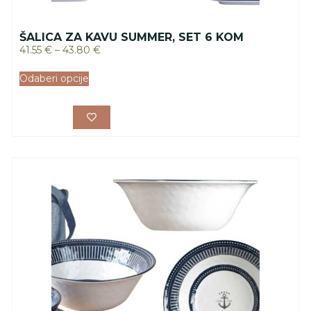
ŠALICA ZA KAVU SUMMER, SET 6 KOM
41.55
€
–
43.80
€
Odaberi opcije