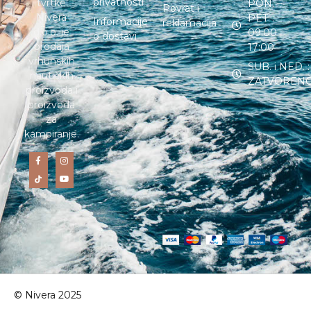
privatnosti
tvrtke
PON. –
Povrat i
Nivera
PET. :
Informacije
reklamacija
d.o.o. je
09:00 –
o dostavi
prodaja
17:00
vrhunskih
SUB. i NED. :
nautičkih
ZATVOREN
proizvoda i
proizvoda
za
kampiranje.
© Nivera 2025