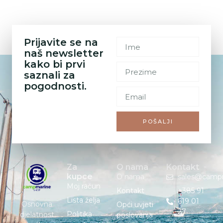
Prijavite se na
naš newsletter
kako bi prvi
saznali za
pogodnosti.
POŠALJI
Za
O nama
Kontakt
kupce
O nama
sales@camp
Moj račun
Kontakt
+385 91
Lista želja
619 01
Osnovna
Opći uvjeti
27
Politika
djelatnost
poslovanja