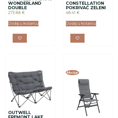
OUTWELL
FREMONT LAKE
FOTELJA
STOLICA TETON
140.53
€
141.64
€
100.00
€
Dodaj u košaricu
Dodaj u košaricu
Akcija!