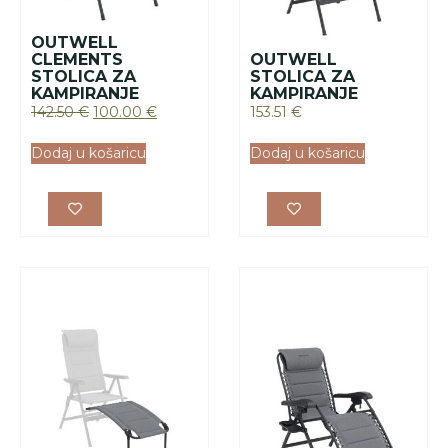
OUTWELL CLIFTON
OSLONAC ZA
OUTWELL
NOGE
STOLICA ACADIA
44.37
€
208.09
€
Dodaj u košaricu
Dodaj u košaricu