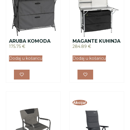
Akcija!
DOMETIC
OUTWELL
SKLOPIVA STOLICA
STOLICA
ORE FORTE 180
ROSEWOOD
115.00
€
131.28
€
92.00
€
Dodaj u košaricu
Dodaj u košaricu