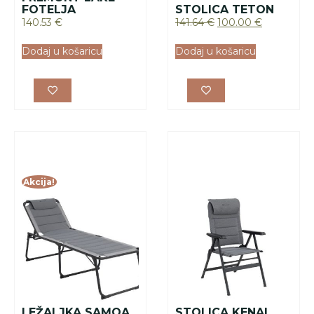
LEŽALJKA SAMOA
STOLICA KENAI
205.92
€
145.00
€
130.48
€
Dodaj u košaricu
Dodaj u košaricu
Akcija!