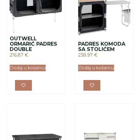
ARUBA KOMODA
MAGANTE KUHINJA
175.75
€
284.89
€
Dodaj u košaricu
Dodaj u košaricu