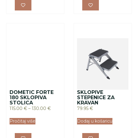
115.00
€
–
130.00
€
79.95
€
Pročitaj više
Dodaj u košaricu
SKLOPIVA
PRODUŽETAK ZA
STEPENICA ZA
STOLICU ZA
KARAVAN
RIBOLOV
49.95
€
44.95
€