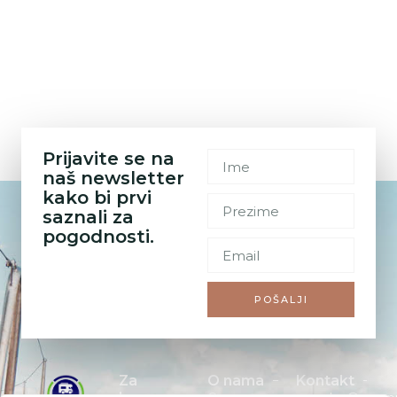
Za
O nama
Kontakt
kupce
O nama
sales@camp
Moj račun
Kontakt
+385 91
Lista želja
619 01
Osnovna
Opći uvjeti
27
Politika
djelatnost
poslovanja
privatnosti
tvrtke
PON. –
Povrat i
Nivera
PET. :
Informacije
reklamacija
d.o.o. je
09:00 –
o dostavi
prodaja
17:00
vrhunskih
SUB. i NED. :
nautičkih
ZATVOREN
proizvoda i
proizvoda
za
kampiranje.