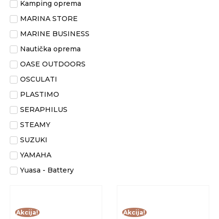
Yuasa - Battery
Akcija!
Akcija!
LOMOND STOLICA
DOMETIC KLUPICA
ZA KAMPIRANJE
ZA KAMPIRANJE
128.35
€
89.85
€
84.95
€
59.47
€
Dodaj u košaricu
Dodaj u košaricu