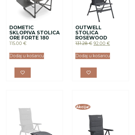
Akcija!
OUTWELL
SKLOPIVI NASLON
OUTWELL
ZA NOGE
STOLICA HELENA
59.63
€
121.17
€
85.00
€
Dodaj u košaricu
Dodaj u košaricu
Akcija!