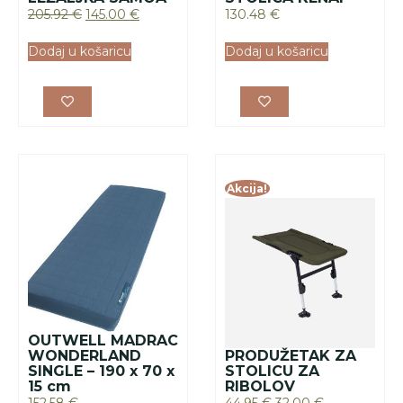
OUTWELL MADRAC
WONDERLAND
PRODUŽETAK ZA
SINGLE – 190 x 70 x
STOLICU ZA
15 cm
RIBOLOV
152.58
€
44.95
€
32.00
€
Dodaj u košaricu
Dodaj u košaricu