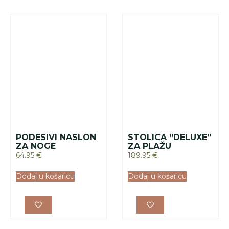
Dodaj u košaricu
Dodaj u košaricu
STOLICA ZA PLAŽU
SKLOPIVI STOL ZA
TAMNO PLAVA
KAMPIRANJE
109.95
€
199.00
€
Dodaj u košaricu
Dodaj u košaricu