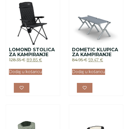
Dometic Duro 180
REDUX stolica za
KAMPA STOLICA
kampiranje
ZA KAMPIRANJE
100.00
€
80.00
€
Dodaj u košaricu
Dodaj u košaricu