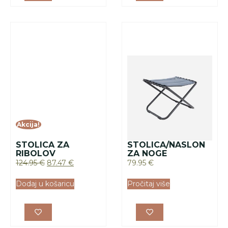
Dodaj u košaricu
Pročitaj više
PODESIVI NASLON
STOLICA “DELUXE”
ZA NOGE
ZA PLAŽU
64.95
€
189.95
€