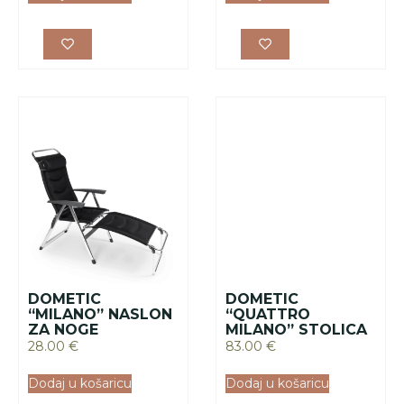
“MILANO” NASLON
“QUATTRO
ZA NOGE
MILANO” STOLICA
28.00
€
83.00
€
Dodaj u košaricu
Dodaj u košaricu
DOMETIC
“MODENA”
OSLONAC ZA
DOMETIC TUB 180