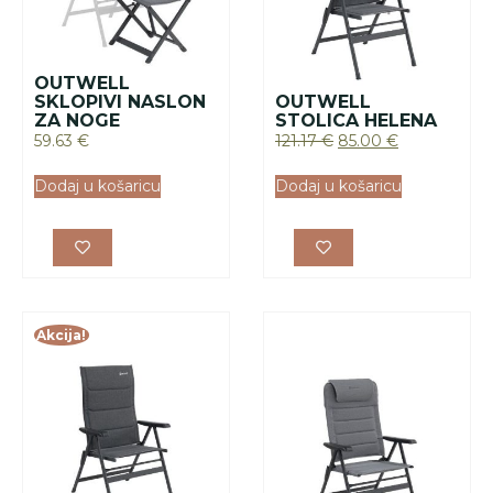
OUTWELL
CLEMENTS
OUTWELL
STOLICA ZA
STOLICA ZA
KAMPIRANJE
KAMPIRANJE
142.50
€
100.00
€
153.51
€
Dodaj u košaricu
Dodaj u košaricu