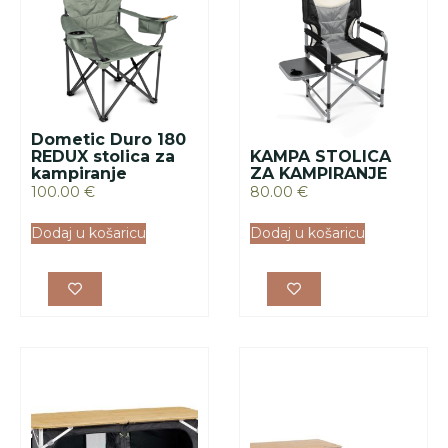
OUTWELL
ORMARIĆ PADRES
PADRES KOMODA
DOUBLE
SA STOLIĆEM
216.87
€
238.97
€
Dodaj u košaricu
Dodaj u košaricu