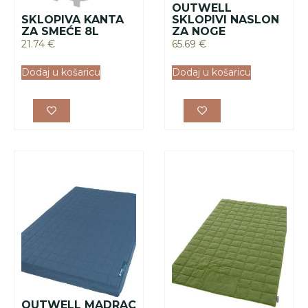
OUTWELL MADRAC
WONDERLAND
CONSTELLATION
DOUBLE
POKRIVAČ ZELENI
273.88
€
48.41
€
Dodaj u košaricu
Dodaj u košaricu
Akcija!