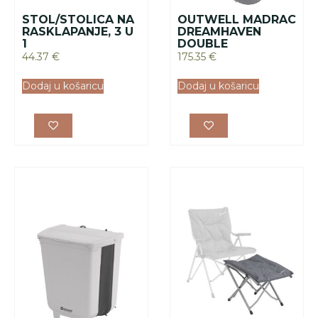
OUTWELL
SKLOPIVA KANTA
SKLOPIVI NASLON
ZA SMEĆE 8L
ZA NOGE
21.74
€
65.69
€
Dodaj u košaricu
Dodaj u košaricu