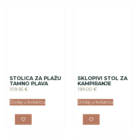
ALUMINIJSKI STOL
STOL
200.00
€
110.00
€
–
155.00
€
Dodaj u košaricu
Pročitaj više