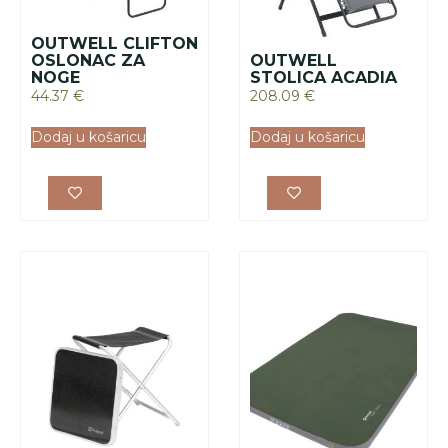
STOL/STOLICA NA
OUTWELL MADRAC
RASKLAPANJE, 3 U
DREAMHAVEN
1
DOUBLE
44.37
€
175.35
€
Dodaj u košaricu
Dodaj u košaricu