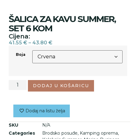
ŠALICA ZA KAVU SUMMER,
SET 6 KOM
Cijena:
41.55
€
–
43.80
€
Boja
DODAJ U KOŠARICU
Dodaj na listu želja
SKU
N/A
Categories
Brodsko posuđe
,
Kamping oprema
,