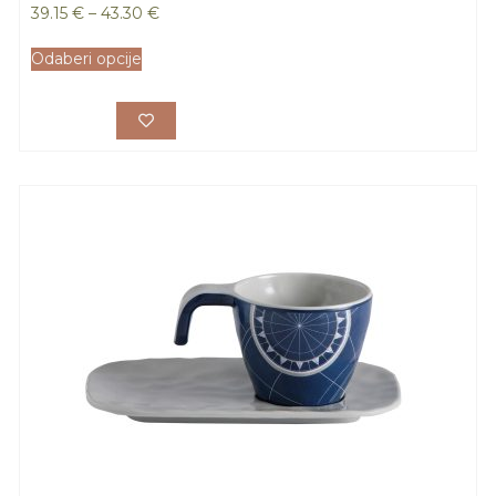
39.15
€
–
43.30
€
Odaberi opcije