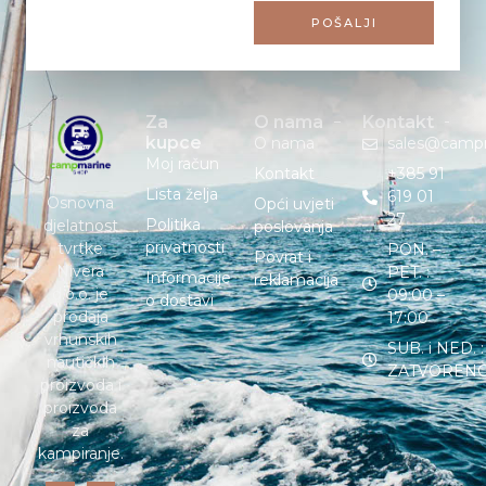
POŠALJI
Za
O nama
Kontakt
kupce
O nama
sales@camp
Moj račun
Kontakt
+385 91
Lista želja
619 01
Osnovna
Opći uvjeti
27
Politika
djelatnost
poslovanja
privatnosti
tvrtke
PON. –
Povrat i
Nivera
PET. :
Informacije
reklamacija
d.o.o. je
09:00 –
o dostavi
prodaja
17:00
vrhunskih
SUB. i NED. :
nautičkih
ZATVOREN
proizvoda i
proizvoda
za
kampiranje.