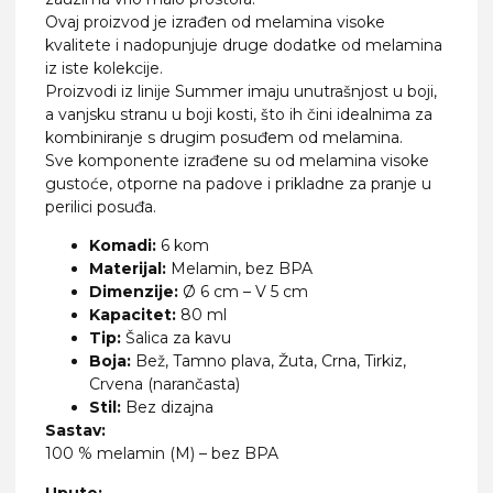
Ovaj proizvod je izrađen od melamina visoke
kvalitete i nadopunjuje druge dodatke od melamina
iz iste kolekcije.
Proizvodi iz linije Summer imaju unutrašnjost u boji,
a vanjsku stranu u boji kosti, što ih čini idealnima za
kombiniranje s drugim posuđem od melamina.
Sve komponente izrađene su od melamina visoke
gustoće, otporne na padove i prikladne za pranje u
perilici posuđa.
Komadi:
6 kom
Materijal:
Melamin, bez BPA
Dimenzije:
Ø 6 cm – V 5 cm
Kapacitet:
80 ml
Tip:
Šalica za kavu
Boja:
Bež, Tamno plava, Žuta, Crna, Tirkiz,
Crvena (narančasta)
Stil:
Bez dizajna
Sastav:
100 % melamin (M) – bez BPA
Upute: