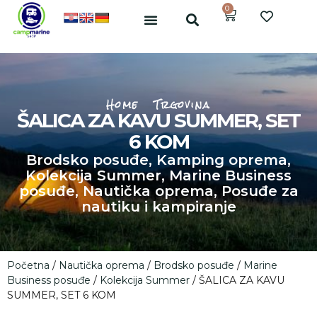
0
Home
Trgovina
ŠALICA ZA KAVU SUMMER, SET
6 KOM
Brodsko posuđe
,
Kamping oprema
,
Kolekcija Summer
,
Marine Business
posuđe
,
Nautička oprema
,
Posuđe za
nautiku i kampiranje
Početna
/
Nautička oprema
/
Brodsko posuđe
/
Marine
Business posuđe
/
Kolekcija Summer
/ ŠALICA ZA KAVU
SUMMER, SET 6 KOM