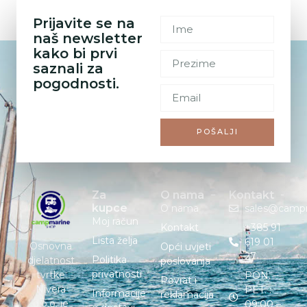
Prijavite se na
naš newsletter
kako bi prvi
saznali za
pogodnosti.
POŠALJI
Za
O nama
Kontakt
kupce
O nama
sales@camp
Moj račun
Kontakt
+385 91
Lista želja
619 01
Osnovna
Opći uvjeti
27
Politika
djelatnost
poslovanja
privatnosti
tvrtke
PON. –
Povrat i
Nivera
PET. :
Informacije
reklamacija
d.o.o. je
09:00 –