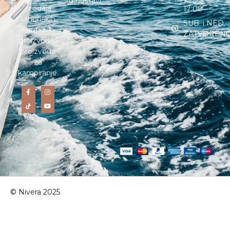
o dostavi
prodaja
17:00
vrhunskih
SUB. i NED. :
nautičkih
ZATVOREN
proizvoda i
proizvoda
za
kampiranje.
© Nivera 2025