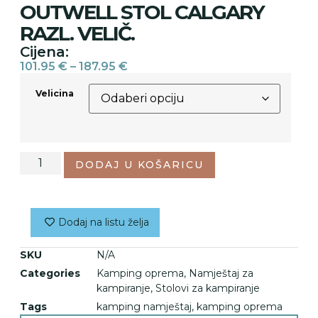
OUTWELL STOL CALGARY
RAZL. VELIČ.
Cijena:
101.95
€
–
187.95
€
Velicina
DODAJ U KOŠARICU
Dodaj na listu želja
SKU
N/A
Categories
Kamping oprema
,
Namještaj za
kampiranje
,
Stolovi za kampiranje
Tags
kamping namještaj
,
kamping oprema