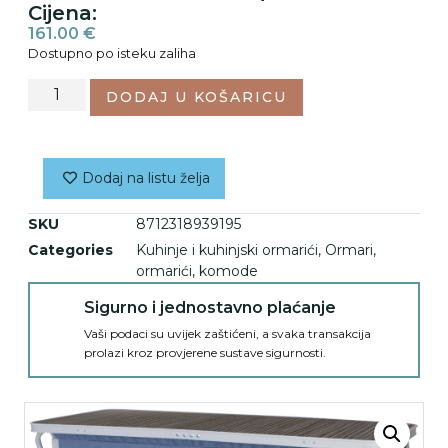
Cijena:
161.00
€
Dostupno po isteku zaliha
DODAJ U KOŠARICU
Dodaj na listu želja
SKU
8712318939195
Categories
Kuhinje i kuhinjski ormarići
,
Ormari,
ormarići, komode
Sigurno i jednostavno plaćanje
Vaši podaci su uvijek zaštićeni, a svaka transakcija
prolazi kroz provjerene sustave sigurnosti.