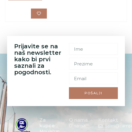
Prijavite se na
naš newsletter
kako bi prvi
saznali za
pogodnosti.
POŠALJI
Za
O nama
Kontakt
kupce
O nama
sales@camp
Moj račun