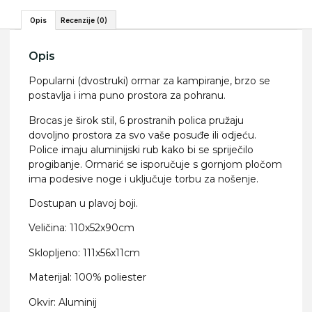
Opis
Recenzije (0)
Opis
Popularni (dvostruki) ormar za kampiranje, brzo se
postavlja i ima puno prostora za pohranu.
Brocas je širok stil, 6 prostranih polica pružaju
dovoljno prostora za svo vaše posuđe ili odjeću.
Police imaju aluminijski rub kako bi se spriječilo
progibanje. Ormarić se isporučuje s gornjom pločom
ima podesive noge i uključuje torbu za nošenje.
Dostupan u plavoj boji.
Veličina: 110x52x90cm
Sklopljeno: 111x56x11cm
Materijal: 100% poliester
Okvir: Aluminij