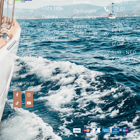
Kontakt
+385 91
Lista želja
619 01
Osnovna
Opći uvjeti
27
Politika
djelatnost
poslovanja
privatnosti
tvrtke
PON. –
Povrat i
Nivera
PET. :
Informacije
reklamacija
d.o.o. je
09:00 –
o dostavi
prodaja
17:00
vrhunskih
SUB. i NED. :
nautičkih
ZATVOREN
proizvoda i
proizvoda
za
kampiranje.