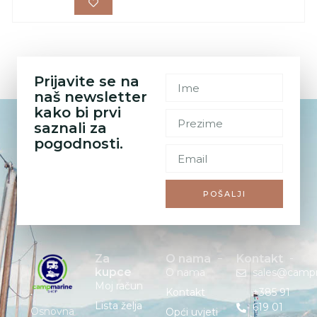
Prijavite se na
naš newsletter
kako bi prvi
saznali za
pogodnosti.
POŠALJI
Za
O nama
Kontakt
kupce
O nama
sales@camp
Moj račun
Kontakt
+385 91
Lista želja
619 01
Osnovna
Opći uvjeti