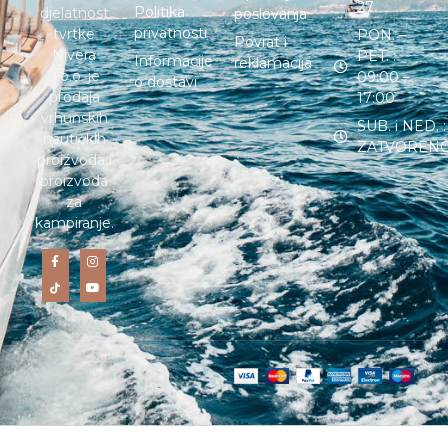
27
Politika
djelatnost
poslovanja
privatnosti
tvrtke
PON. –
Povrat i
Nivera
PET. :
Informacije
reklamacija
d.o.o. je
09:00 –
o dostavi
prodaja
17:00
vrhunskih
SUB. i NED. :
nautičkih
ZATVOREN
proizvoda i
proizvoda
za
kampiranje.