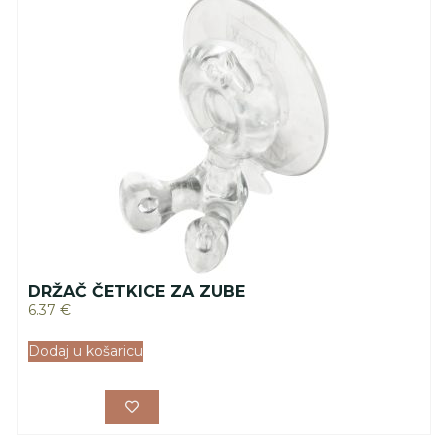
DRŽAČ ČETKICE ZA ZUBE
6.37
€
Dodaj u košaricu