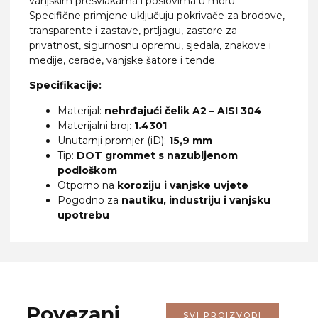
vanjskim presvlakama i poslovima u moru.
Specifične primjene uključuju pokrivače za brodove,
transparente i zastave, prtljagu, zastore za
privatnost, sigurnosnu opremu, sjedala, znakove i
medije, cerade, vanjske šatore i tende.
Specifikacije:
Materijal:
nehrđajući čelik A2 – AISI 304
Materijalni broj:
1.4301
Unutarnji promjer (iD):
15,9 mm
Tip:
DOT grommet s nazubljenom
podloškom
Otporno na
koroziju i vanjske uvjete
Pogodno za
nautiku, industriju i vanjsku
upotrebu
Povezani
SVI PROIZVODI