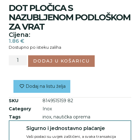
DOT PLOČICA S
NAZUBLJENOM PODLOŠKOM
ZA VRAT
Cijena:
1.86
€
Dostupno po isteku zaliha
DODAJ U KOŠARICU
Dodaj na listu želja
SKU
8149515159 82
Category
Inox
Tags
inox
,
nautička oprema
Sigurno i jednostavno plaćanje
Vaši podaci su uvijek zaštićeni, a svaka transakcija