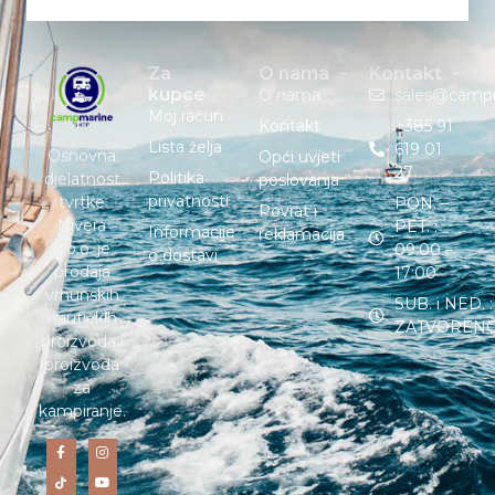
Za
O nama
Kontakt
kupce
O nama
sales@camp
Moj račun
Kontakt
+385 91
Lista želja
619 01
Osnovna
Opći uvjeti
27
Politika
djelatnost
poslovanja
privatnosti
tvrtke
PON. –
Povrat i
Nivera
PET. :
Informacije
reklamacija
d.o.o. je
09:00 –
o dostavi
prodaja
17:00
vrhunskih
SUB. i NED. :
nautičkih
ZATVOREN
proizvoda i
proizvoda
za
kampiranje.