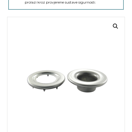
prolazi kroz provjerene sustave sigurnosti.