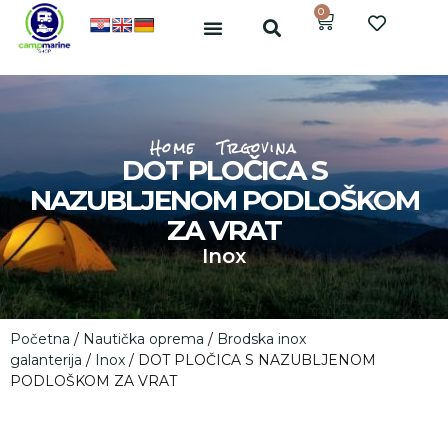
0
Home
Trgovina
DOT PLOČICA S
NAZUBLJENOM PODLOŠKOM
ZA VRAT
Inox
Početna
/
Nautička oprema
/
Brodska inox
galanterija
/
Inox
/ DOT PLOČICA S NAZUBLJENOM
PODLOŠKOM ZA VRAT