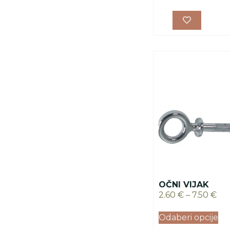
OČNI VIJAK
2.60
€
–
7.50
€
Odaberi opcije