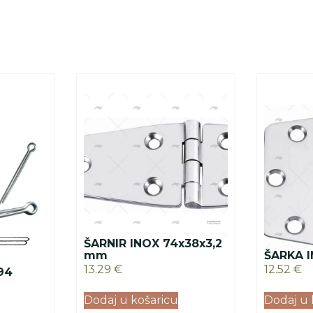
ŠARNIR INOX 74x38x3,2
mm
ŠARKA 
13.29
€
12.52
€
94
Dodaj u košaricu
Dodaj u 