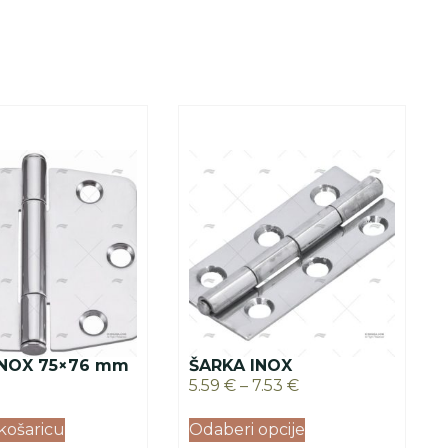
INOX 75×76 mm
ŠARKA INOX
5.59
€
–
7.53
€
košaricu
Odaberi opcije