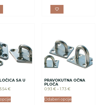
LOČICA SA U
PRAVOKUTNA OČNA
PLOČA
3.54
€
0.93
€
–
1.73
€
opcije
Odaberi opcije