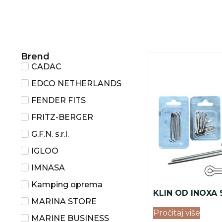
Brend
CADAC
EDCO NETHERLANDS
FENDER FITS
FRITZ-BERGER
G.F.N. s.r.l.
IGLOO
IMNASA
Kamping oprema
KLIN OD INOXA 
MARINA STORE
Pročitaj više
MARINE BUSINESS