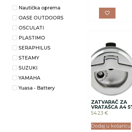
Nautička oprema
OASE OUTDOORS
OSCULATI
PLASTIMO
SERAPHILUS
STEAMY
SUZUKI
YAMAHA
Yuasa - Battery
ZATVARAČ ZA
VRATAŠCA A4 
54.23
€
Dodaj u košaricu