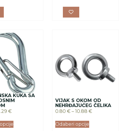
NSKA KUKA SA
OSNIM
VIJAK S OKOM OD
OM
NEHRĐAJUĆEG ČELIKA
9.29
€
0.80
€
–
10.88
€
opcije
Odaberi opcije