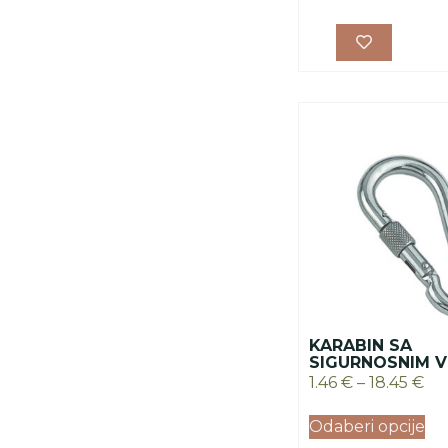
KARABIN SA
SIGURNOSNIM V
1.46
€
–
18.45
€
Odaberi opcije