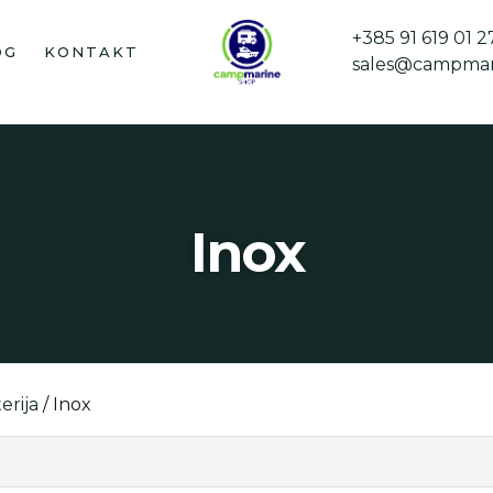
+385 91 619 01 2
OG
KONTAKT
sales@campmar
Inox
erija
/ Inox