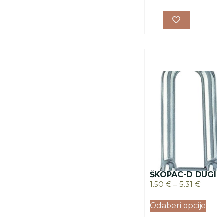
ŠKOPAC-D DUGI
1.50
€
–
5.31
€
Odaberi opcije