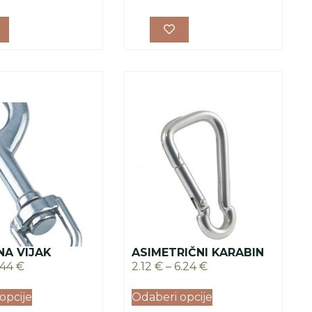
NA VIJAK
ASIMETRIČNI KARABIN
.44
€
2.12
€
–
6.24
€
opcije
Odaberi opcije