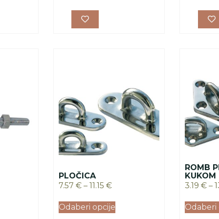
ROMB P
PLOČICA
KUKOM
7.57
€
–
11.15
€
3.19
€
–
1
Odaberi opcije
Odaberi 