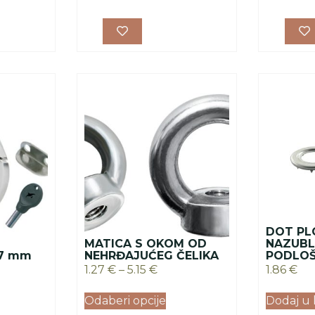
DOT PL
MATICA S OKOM OD
NAZUB
57 mm
NEHRĐAJUĆEG ČELIKA
PODLOŠ
1.27
€
–
5.15
€
1.86
€
Odaberi opcije
Dodaj u 