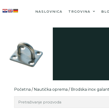
NASLOVNICA
TRGOVINA
BL
Početna
/
Nautička oprema
/
Brodska inox galant