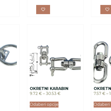
OKRETNI KARABIN
OKRETN
9.72
€
–
30.53
€
7.57
€
–
Odaberi opcije
Odaberi 