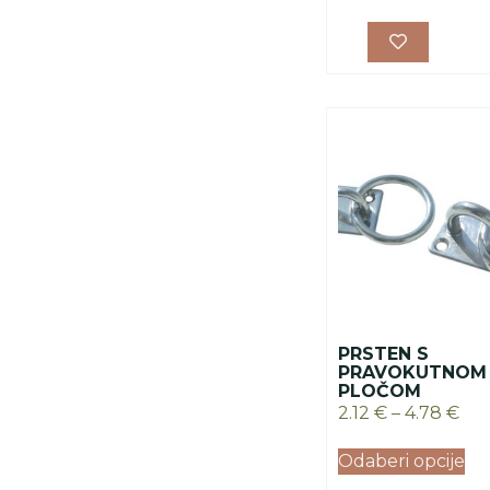
PRSTEN S
PRAVOKUTNOM
PLOČOM
2.12
€
–
4.78
€
Odaberi opcije