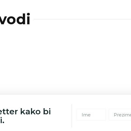
vodi
etter kako bi
i.