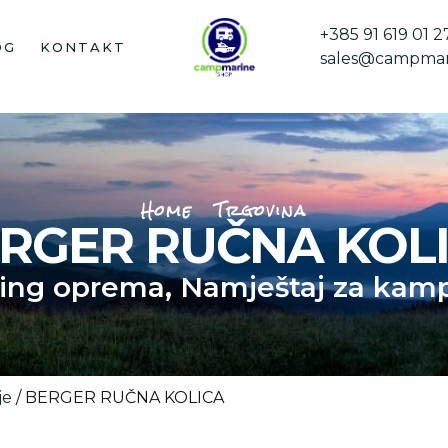
+385 91 619 01 2
OG
KONTAKT
sales@campmar
Home
Trgovina
RGER RUČNA KOL
ing oprema
,
Namještaj za kamp
je
/ BERGER RUČNA KOLICA