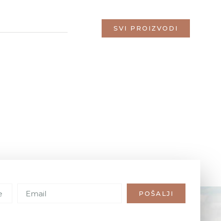
SVI PROIZVODI
POŠALJI