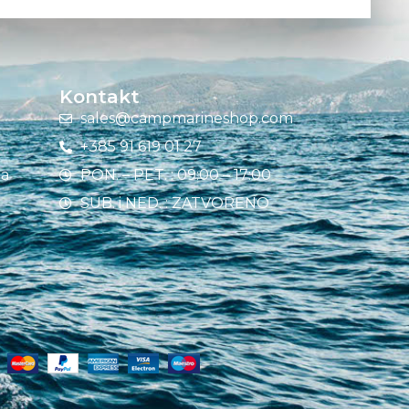
Kontakt
sales@campmarineshop.com
+385 91 619 01 27
ja
PON. – PET. : 09:00 – 17:00
SUB. i NED. : ZATVORENO