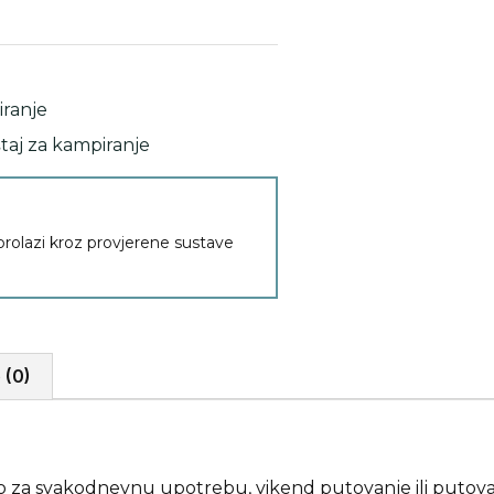
iranje
taj za kampiranje
 prolazi kroz provjerene sustave
 (0)
lo za svakodnevnu upotrebu, vikend putovanje ili putov