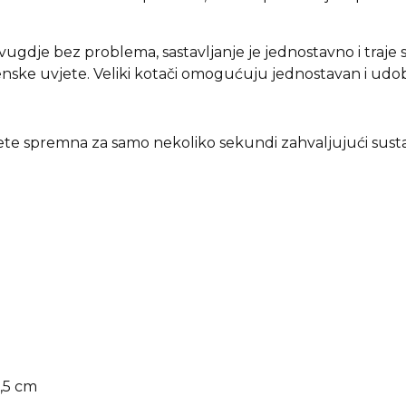
svugdje bez problema, sastavljanje je jednostavno i traj
enske uvjete. Veliki kotači omogućuju jednostavan i udoba
te spremna za samo nekoliko sekundi zahvaljujući sust
0,5 cm