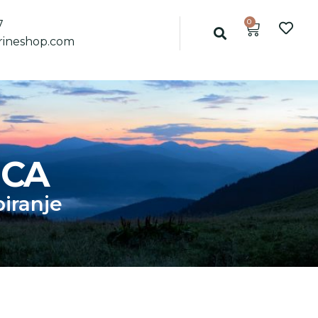
0
7
ineshop.com
ICA
iranje