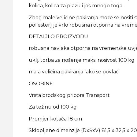
kolica, kolica za plažu i još mnogo toga.
Zbog male veličine pakiranja može se nositi 
poliester) je vrlo robusna i otporna na vrem
DETALJI O PROIZVODU
robusna navlaka otporna na vremenske uvje
uklj. torba za nošenje maks. nosivost 100 kg
mala veličina pakiranja lako se povlači
OSOBINE
Vrsta brodskog pribora Transport
Za težinu od 100 kg
Promjer kotača 18 cm
Sklopljene dimenzije (DxŠxV) 81,5 x 32,5 x 2