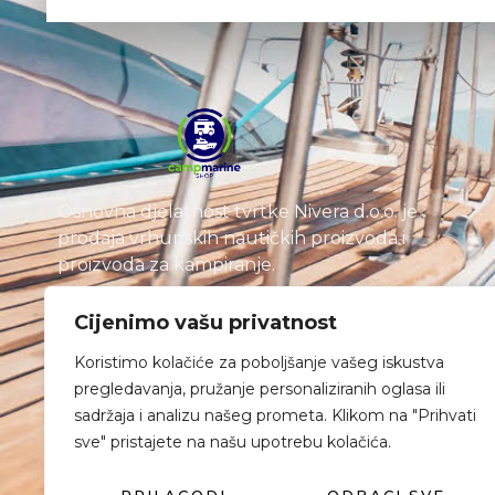
Osnovna djelatnost tvrtke Nivera d.o.o. je
prodaja vrhunskih nautičkih proizvoda i
proizvoda za kampiranje.
Cijenimo vašu privatnost
Koristimo kolačiće za poboljšanje vašeg iskustva
pregledavanja, pružanje personaliziranih oglasa ili
sadržaja i analizu našeg prometa. Klikom na "Prihvati
sve" pristajete na našu upotrebu kolačića.