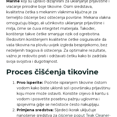
Marine
koji su upravo dizajnirani za uklanjanje prljavštine i
vraćanje prirodne boje tikovine. Osim sredstava,
kvalitetna četka s mekanim vlaknima ključna je za
temeljito čišćenje bez oštećenja površine. Mekana vlakna
omogućuju blago, ali učinkovito uklanjanje prljavštine i
mrlja, čime se čuva integritet materijala. Također,
korištenje takve četke smanjuje rizik od ogrebotina.
Redovitim korištenjem kvalitetne četke osiguravate da
vaša tikovina na plovilu uvijek izgleda besprijekorno, bez
neželjenih tragova ili oštećenja. Za optimalne rezultate,
važno je redovito prati i održavati četku kako bi zadržala
svoja svojstva i dugotrajnost.
Proces čišćenja tikovine
Prvo isperite:
Počnite ispiranjem tikovine čistom
vodom kako biste uklonili sol i površinsku prljavštinu
koju more može ostaviti. Koristite crijevo ili kantu s
vodom i posvetite posebnu pažnju uglovima i
spojevima gdje se nečistoće često nakupljaju.
Primjena sredstva:
Sljedeći korak uključuje
nanošenje sredstva za
čišćenje poput Teak Cleaner-