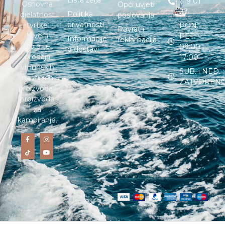
Lista želja
619 01
Osnovna
Opći uvjeti
27
Politika
djelatnost
poslovanja
privatnosti
tvrtke
PON. –
Povrat i
Nivera
PET. :
Informacije
reklamacija
d.o.o. je
09:00 –
o dostavi
prodaja
17:00
vrhunskih
SUB. i NED. :
nautičkih
ZATVOREN
proizvoda i
proizvoda
za
kampiranje.