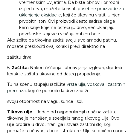
vremenskim uvijetima. Da biste obnovili prirodni
izgled drva, možete koristiti
posebne proizvode za
uklanjanje oksidacije
, koji će tikovinu vratiti u njen
prvobitni ton. Ovi proizvodi često sadrže blage
kemikalije koje ne oštećuju drvo, već uklanjaju
površinske slojeve i vraćaju dubinu boje.
Ako želite da tikovina zadrži svoju sivo-smeđu patinu,
možete preskočiti ovaj korak i preći direktno na
zaštitu drva.
6.
Zaštita:
Nakon čišćenja i obnavljanja izgleda, slijedeći
korak je zaštita tikovine od daljeg propadanja.
Tu na scenu stupaju različite
vrste ulja, voskova i zaštitnih
premaza
, koji će pomoći da drvo zadrži
svoju otpornost na vlagu, sunce i sol.
Tikovo ulje
– Jedan od najpopularnijih načina zaštite
tikovine je nanošenje specijaliziranog tikovog ulja. Ovo
ulje prodire u drvo, hrani ga i stvara zaštitni sloj koji
pomaže u očuvanju boje i strukture. Ulje se obično nanosi