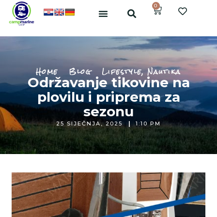
0
Home
Blog
Lifestyle
,
Nautika
Održavanje tikovine na
plovilu i priprema za
sezonu
25 SIJEČNJA, 2025
1:10 PM