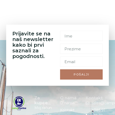
SVI PROIZVODI
Prijavite se na
naš newsletter
kako bi prvi
saznali za
pogodnosti.
POŠALJI
Za
O nama
Kontakt
kupce
O nama
sales@camp
Moj račun
Kontakt
+385 91