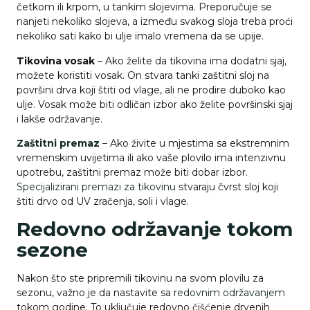
četkom ili krpom, u tankim slojevima. Preporučuje se
nanjeti nekoliko slojeva, a između svakog sloja treba proći
nekoliko sati kako bi ulje imalo vremena da se upije.
Tikovina vosak
– Ako želite da tikovina ima dodatni sjaj,
možete koristiti vosak. On stvara tanki zaštitni sloj na
površini drva koji štiti od vlage, ali ne prodire duboko kao
ulje. Vosak može biti odličan izbor ako želite površinski sjaj
i lakše održavanje.
Zaštitni premaz
– Ako živite u mjestima sa ekstremnim
vremenskim uvijetima ili ako vaše plovilo ima intenzivnu
upotrebu, zaštitni premaz može biti dobar izbor.
Specijalizirani premazi za tikovinu
stvaraju čvrst sloj koji
štiti drvo od UV zračenja, soli i vlage.
Redovno održavanje tokom
sezone
Nakon što ste pripremili tikovinu na svom plovilu za
sezonu, važno je da nastavite sa
redovnim održavanjem
tokom godine. To uključuje redovno čišćenje drvenih