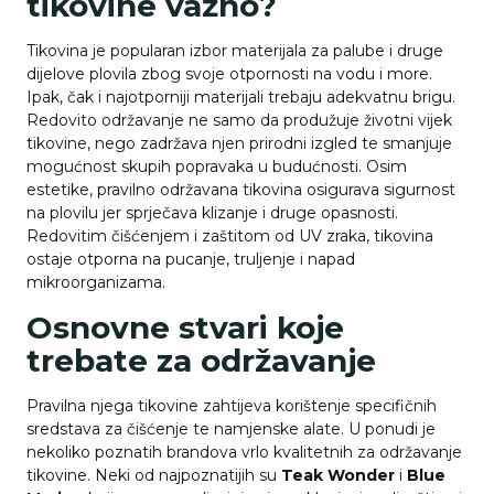
tikovine važno?
Tikovina je popularan izbor materijala za palube i druge
dijelove plovila zbog svoje otpornosti na vodu i more.
Ipak, čak i najotporniji materijali trebaju adekvatnu brigu.
Redovito održavanje ne samo da produžuje životni vijek
tikovine, nego zadržava njen prirodni izgled te smanjuje
mogućnost skupih popravaka u budućnosti. Osim
estetike, pravilno održavana tikovina osigurava sigurnost
na plovilu jer sprječava klizanje i druge opasnosti.
Redovitim čišćenjem i zaštitom od UV zraka, tikovina
ostaje otporna na pucanje, truljenje i napad
mikroorganizama.
Osnovne stvari koje
trebate za održavanje
Pravilna njega tikovine zahtijeva korištenje specifičnih
sredstava za čišćenje te namjenske alate. U ponudi je
nekoliko poznatih brandova vrlo kvalitetnih za održavanje
tikovine. Neki od najpoznatijih su
Teak Wonder
i
Blue