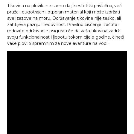
Tikovina na plovilu ne samo da je estetski privlačna, već
pruža i dugotrajan i otporan materijal koji može izdržati
sve izazove na moru. Održavanje tikovine nije teško, ali
zahtijeva pažnju i redovnost. Pravilno čišćenje, zaštita i
redovito održavanje osigurati će da vaša tikovina zadrži
svoju funkcionalnost i ljepotu tokom cijele godine, čineći
vaše plovilo spremnim za nove avanture na vodi.