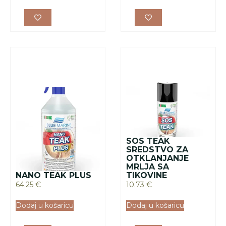
SOS TEAK
SREDSTVO ZA
OTKLANJANJE
MRLJA SA
NANO TEAK PLUS
TIKOVINE
64.25
€
10.73
€
Dodaj u košaricu
Dodaj u košaricu