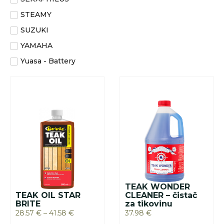
STEAMY
SUZUKI
YAMAHA
Yuasa - Battery
TEAK WONDER
TEAK OIL STAR
CLEANER – čistač
BRITE
za tikovinu
28.57
€
–
41.58
€
37.98
€