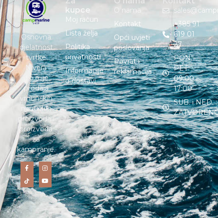
Za
O nama
Kontakt
kupce
O nama
sales@camp
Moj račun
Kontakt
+385 91
Lista želja
619 01
Osnovna
Opći uvjeti
27
Politika
djelatnost
poslovanja
privatnosti
tvrtke
PON. –
Povrat i
Nivera
PET. :
Informacije
reklamacija
d.o.o. je
09:00 –
o dostavi
prodaja
17:00
vrhunskih
SUB. i NED. :
nautičkih
ZATVOREN
proizvoda i
proizvoda
za
kampiranje.