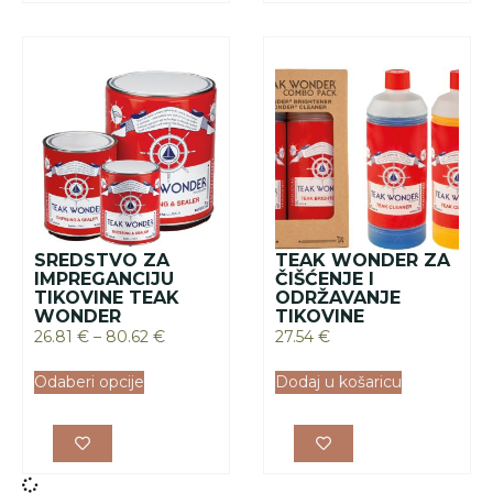
SREDSTVO ZA
TEAK WONDER ZA
IMPREGANCIJU
ČIŠĆENJE I
TIKOVINE TEAK
ODRŽAVANJE
WONDER
TIKOVINE
26.81
€
–
80.62
€
27.54
€
Odaberi opcije
Dodaj u košaricu