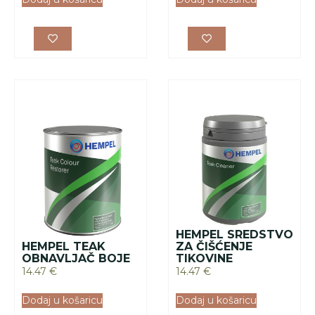
HEMPEL SREDSTVO
HEMPEL TEAK
ZA ČIŠĆENJE
OBNAVLJAČ BOJE
TIKOVINE
14.47
€
14.47
€
Dodaj u košaricu
Dodaj u košaricu