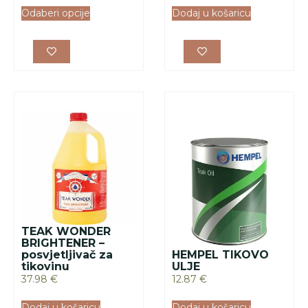
Odaberi opcije
Dodaj u košaricu
TEAK WONDER
BRIGHTENER –
posvjetljivač za
HEMPEL TIKOVO
tikovinu
ULJE
37.98
€
12.87
€
Dodaj u košaricu
Dodaj u košaricu