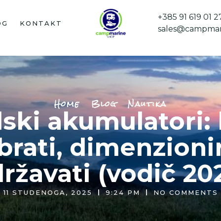
+385 91 619 01 2
OG
KONTAKT
sales@campmar
Home
Blog
Nautika
ski akumulatori:
rati, dimenzionir
ržavati (vodič 20
11 STUDENOGA, 2025
9:24 PM
NO COMMENTS