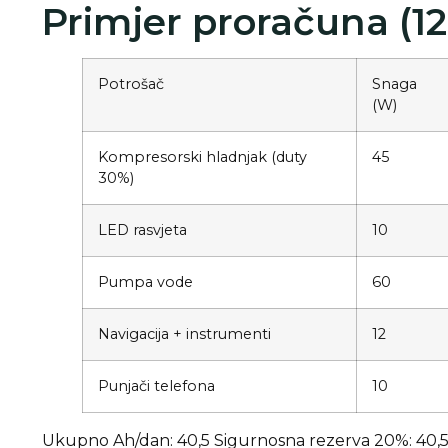
Primjer proračuna (12
Potrošač
Snaga
(W)
Kompresorski hladnjak (duty
45
30%)
LED rasvjeta
10
Pumpa vode
60
Navigacija + instrumenti
12
Punjači telefona
10
Ukupno Ah/dan: 40,5
Sigurnosna rezerva 20%: 40,5