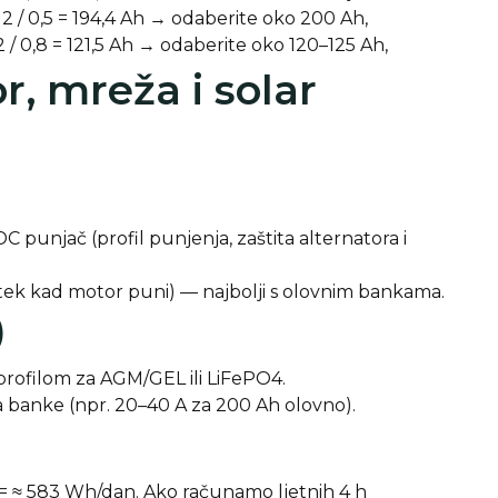
2 / 0,5 = 194,4 Ah → odaberite oko 200 Ah,
 / 0,8 = 121,5 Ah → odaberite oko 120–125 Ah,
r, mreža i solar
unjač (profil punjenja, zaštita alternatora i
 tek kad motor puni) — najbolji s olovnim bankama.
)
profilom za AGM/GEL ili LiFePO4.
 banke (npr. 20–40 A za 200 Ah olovno).
 = ≈ 583 Wh/dan.
Ako računamo ljetnih 4 h