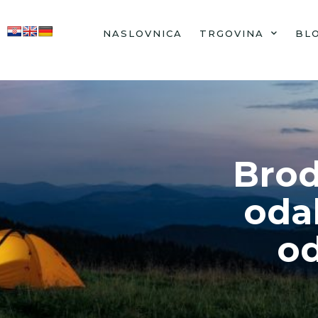
NASLOVNICA
TRGOVINA
BL
Brod
odab
od