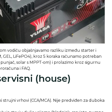
om vodiču objašnjavamo razliku između starter i
M, GEL, LiFePO4), kroz 5 koraka računamo potreban
i punjač, solar s MPPT‑om) i prolazimo kroz sigurnu
proračuna i FAQ.
 servisni (house)
soki strujni vrhovi (CCA/MCA). Nije predviđen za duboka