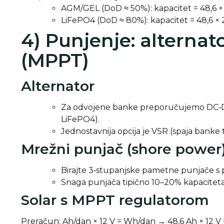
AGM/GEL (DoD ≈ 50%): kapacitet = 48,6 × 
LiFePO4 (DoD ≈ 80%): kapacitet = 48,6 × 2
4) Punjenje: alternato
(MPPT)
Alternator
Za odvojene banke preporučujemo DC‑DC p
LiFePO4).
Jednostavnija opcija je VSR (spaja banke
Mrežni punjač (shore power
Birajte 3‑stupanjske pametne punjače s 
Snaga punjača tipično 10–20% kapaciteta
Solar s MPPT regulatorom
Preračun: Ah/dan × 12 V = Wh/dan → 48,6 Ah × 12 V