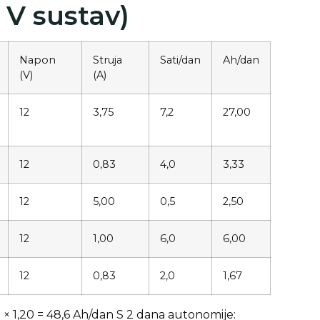
 V sustav)
Napon
Struja
Sati/dan
Ah/dan
(V)
(A)
12
3,75
7,2
27,00
12
0,83
4,0
3,33
12
5,00
0,5
2,50
12
1,00
6,0
6,00
12
0,83
2,0
1,67
 × 1,20 = 48,6 Ah/dan
S 2 dana autonomije: