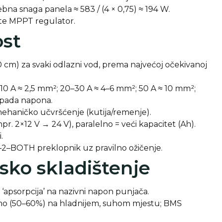
bna snaga panela ≈ 583 / (4 × 0,75) ≈ 194 W.
ite MPPT regulator.
ost
0 cm) za svaki odlazni vod, prema najvećoj očekivanoj
: 10 A ≈ 2,5 mm²; 20–30 A ≈ 4–6 mm²; 50 A ≈ 10 mm²;
% pada napona.
 mehaničko učvršćenje (kutija/remenje).
 (npr. 2×12 V → 24 V), paralelno = veći kapacitet (Ah).
.
 1–2–BOTH preklopnik uz pravilno ožičenje.
sko skladištenje
apsorpcija’ na nazivni napon punjača.
eno (50–60%) na hladnijem, suhom mjestu; BMS