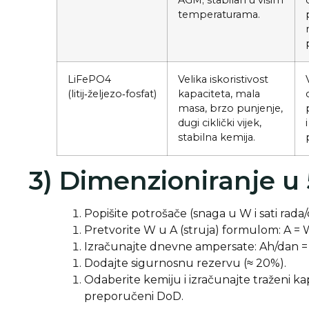
AGM; stabilan u višim
temperaturama.
LiFePO4
Velika iskoristivost
(litij‑željezo‑fosfat)
kapaciteta, mala
masa, brzo punjenje,
dugi ciklički vijek,
stabilna kemija.
3) Dimenzioniranje u
Popišite potrošače (snaga u W i sati rada/
Pretvorite W u A (struja) formulom: A = W
Izračunajte dnevne ampersate: Ah/dan = A
Dodajte sigurnosnu rezervu (≈ 20%).
Odaberite kemiju i izračunajte traženi ka
preporučeni DoD.