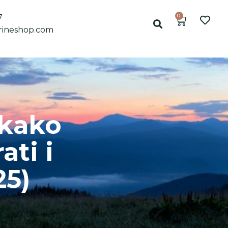
0
7
ineshop.com
 kako
ati i
25)