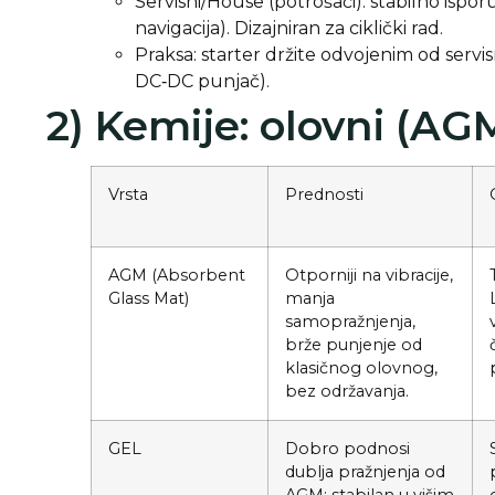
Servisni/House (potrošači): stabilno ispor
navigacija). Dizajniran za ciklički rad.
Praksa: starter držite odvojenim od servi
DC‑DC punjač).
2) Kemije: olovni (AG
Vrsta
Prednosti
AGM (Absorbent
Otporniji na vibracije,
Glass Mat)
manja
samopražnjenja,
brže punjenje od
klasičnog olovnog,
bez održavanja.
GEL
Dobro podnosi
dublja pražnjenja od