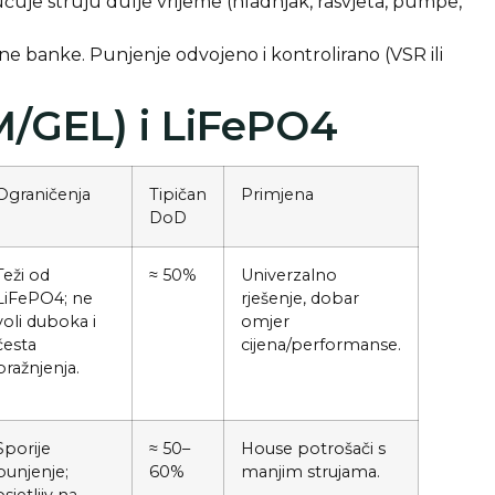
učuje struju dulje vrijeme (hladnjak, rasvjeta, pumpe,
sne banke. Punjenje odvojeno i kontrolirano (VSR ili
M/GEL) i LiFePO4
Ograničenja
Tipičan
Primjena
DoD
Teži od
≈ 50%
Univerzalno
LiFePO4; ne
rješenje, dobar
voli duboka i
omjer
česta
cijena/performanse.
pražnjenja.
Sporije
≈ 50–
House potrošači s
punjenje;
60%
manjim strujama.