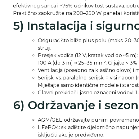
efektivnog sunca i ~75% učinkovitost sustava: potre
Praktično zaokružite na 200–250 W panela i korist
5) Instalacija i sigurn
Osigurač što bliže plus polu (maks. 20–3
struji.
Presjek vodiča (12 V, kratak vod do ~5 m)
100 A (do 3 m) ≈ 25–35 mm². Ciljajte < 3
Ventilacija (posebno za klasično olovo) i
Serijski vs. paralelno: serijski = viši napon
Miješajte samo identične modele i starosti
Glavni prekidač i jasno označeni vodovi;
6) Održavanje i sezon
AGM/GEL: održavajte punim; povremeno ‘
LiFePO4: skladištite djelomično napunj
isključiti ako je predviđeno.