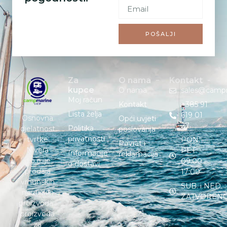
POŠALJI
Za
O nama
Kontakt
kupce
O nama
sales@camp
Moj račun
Kontakt
+385 91
Lista želja
619 01
Osnovna
Opći uvjeti
27
Politika
djelatnost
poslovanja
privatnosti
tvrtke
PON. –
Povrat i
Nivera
PET. :
Informacije
reklamacija
d.o.o. je
09:00 –
o dostavi
prodaja
17:00
vrhunskih
SUB. i NED. :
nautičkih
ZATVOREN
proizvoda i
proizvoda
za