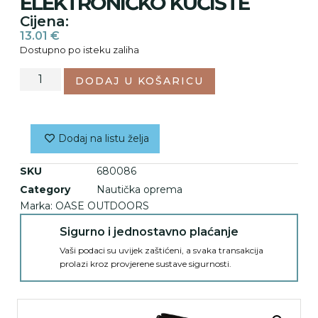
ELEKTRONIČKO KUĆIŠTE
Cijena:
13.01
€
Dostupno po isteku zaliha
DODAJ U KOŠARICU
Dodaj na listu želja
SKU
680086
Category
Nautička oprema
Marka:
OASE OUTDOORS
Sigurno i jednostavno plaćanje
Vaši podaci su uvijek zaštićeni, a svaka transakcija
prolazi kroz provjerene sustave sigurnosti.