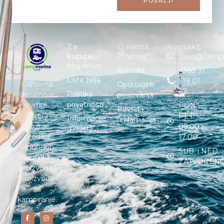
POŠALJI
Za
O nama
Kontakt
kupce
O nama
sales@camp
Moj račun
Kontakt
+385 91
Lista želja
619 01
Osnovna
Opći uvjeti
27
Politika
djelatnost
poslovanja
privatnosti
tvrtke
PON. –
Povrat i
Nivera
PET. :
Informacije
reklamacija
d.o.o. je
09:00 –
o dostavi
prodaja
17:00
vrhunskih
SUB. i NED. :
nautičkih
ZATVOREN
proizvoda i
proizvoda
za
kampiranje.