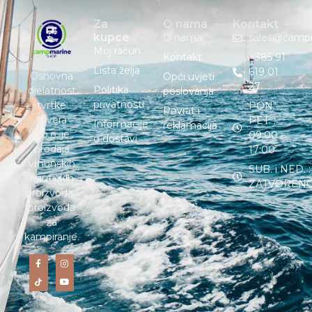
Za
O nama
Kontakt
kupce
O nama
sales@camp
Moj račun
Kontakt
+385 91
Lista želja
619 01
Osnovna
Opći uvjeti
27
Politika
djelatnost
poslovanja
privatnosti
tvrtke
PON. –
Povrat i
Nivera
PET. :
Informacije
reklamacija
d.o.o. je
09:00 –
o dostavi
prodaja
17:00
vrhunskih
SUB. i NED. :
nautičkih
ZATVOREN
proizvoda i
proizvoda
za
kampiranje.