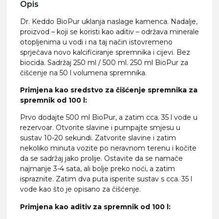
Opis
Dr. Keddo BioPur uklanja naslage kamenca. Nadalje,
proizvod – koji se koristi kao aditiv – održava minerale
otopljenima u vodi i na taj način istovremeno
sprječava novo kalcificiranje spremnika i cijevi. Bez
biocida. Sadržaj 250 ml / 500 ml. 250 ml BioPur za
čišćenje na 50 l volumena spremnika.
Primjena kao sredstvo za čišćenje spremnika za
spremnik od 100 l:
Prvo dodajte 500 ml BioPur, a zatim cca. 35 l vode u
rezervoar. Otvorite slavine i pumpajte smjesu u
sustav 10-20 sekundi. Zatvorite slavine i zatim
nekoliko minuta vozite po neravnom terenu i kočite
da se sadržaj jako prolije. Ostavite da se namače
najmanje 3-4 sata, ali bolje preko noći, a zatim
ispraznite. Zatim dva puta isperite sustav s cca. 35 l
vode kao što je opisano za čišćenje.
Primjena kao aditiv za spremnik od 100 l: