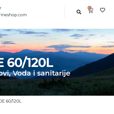
0
7
ineshop.com
60/120L
ovi
,
Voda i sanitarije
E 60/120L