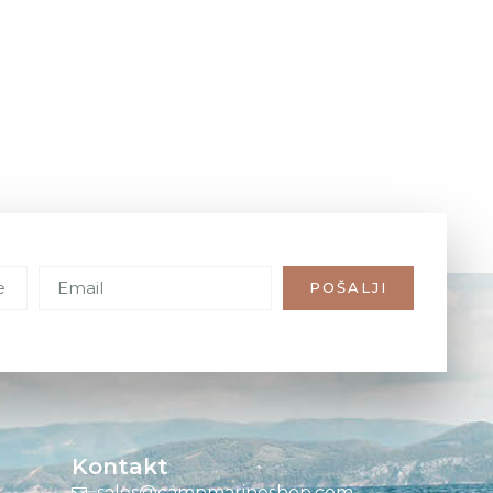
POŠALJI
Kontakt
sales@campmarineshop.com