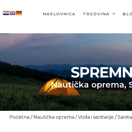
NASLOVNICA
TRGOVINA
BL
SPREMN
Nautička oprema
,
Početna
/
Nautička oprema
/
Voda i sanitarije
/
Sanita