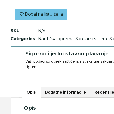
Dodaj na listu želja
SKU
N/A
Categories
Nautička oprema
,
Sanitarni sistemi
,
Sa
Sigurno i jednostavno plaćanje
Vaši podaci su uvijek zaštićeni, a svaka transakcija
sigurnosti.
Opis
Dodatne informacije
Recenzije
Opis