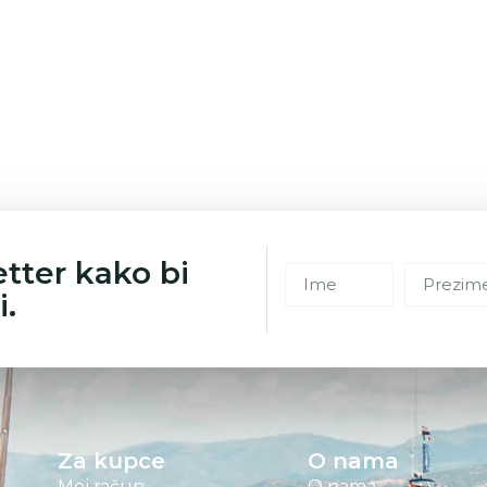
etter kako bi
i.
Za kupce
O nama
Moj račun
O nama