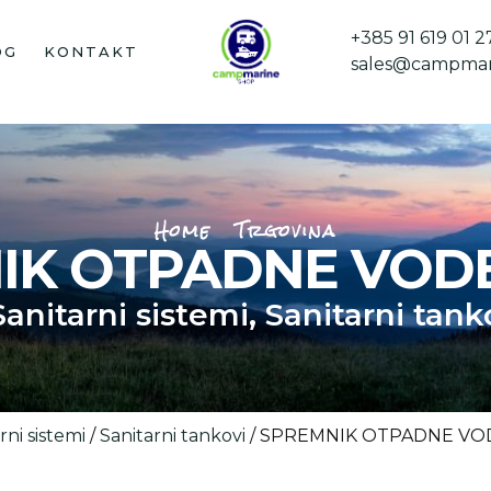
+385 91 619 01 2
OG
KONTAKT
sales@campmar
Home
Trgovina
IK OTPADNE VODE 
Sanitarni sistemi
,
Sanitarni tank
rni sistemi
/
Sanitarni tankovi
/ SPREMNIK OTPADNE VOD