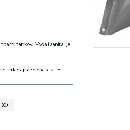
nitarni tankovi
,
Voda i sanitarije
 prolazi kroz provjerene sustave
 (0)