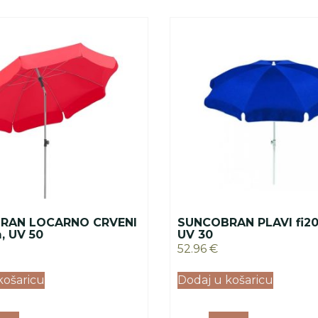
RAN LOCARNO CRVENI
SUNCOBRAN PLAVI fi2
, UV 50
UV 30
52.96
€
košaricu
Dodaj u košaricu