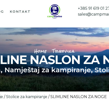
+385 91 619 01 2
OG
KONTAKT
sales@campmar
Home
Trgovina
MLINE NASLON ZA 
a
,
Namještaj za kampiranje
,
Stol
je
/
Stolice za kampiranje
/ SLIMLINE NASLON ZA NOGE