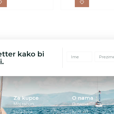
etter kako bi
i.
Za kupce
O nama
Moj račun
O nama
Lista želja
Kontakt