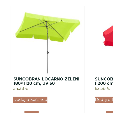
SUNCOBRAN LOCARNO ZELENI
SUNCOB
180×1120 cm, UV 50
fi200 cm
54.28
€
62.38
€
Dodaj u košaricu
Dodaj u 