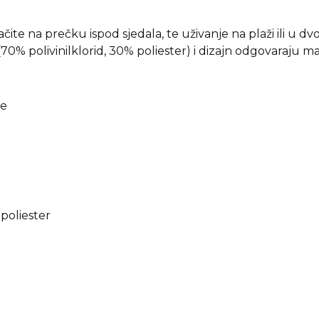
te na prečku ispod sjedala, te uživanje na plaži ili u dvor
(70% polivinilklorid, 30% poliester) i dizajn odgovaraju mat
ge
 poliester