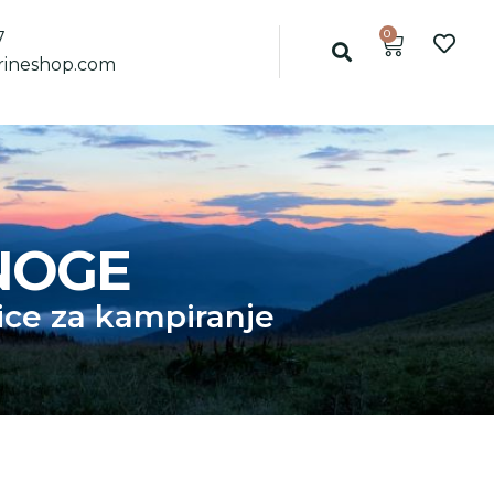
0
7
ineshop.com
NOGE
ice za kampiranje