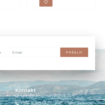
POŠALJI
Kontakt
sales@campmarineshop.com
+385 91 619 01 27