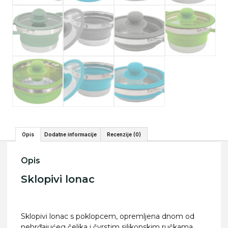
Opis
Dodatne informacije
Recenzije (0)
Opis
Sklopivi lonac
Sklopivi lonac s poklopcem, opremljena dnom od
nehrđajućeg čelika i čvrstim silikonskim ručkama.