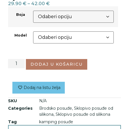
29.90
€
–
42.00
€
Boja
Model
DODAJ U KOŠARICU
Dodaj na listu želja
SKU
N/A
Categories
Brodsko posuđe
,
Sklopivo posuđe od
silikona
,
Sklopivo posuđe od silikona
Tag
kamping posuđe