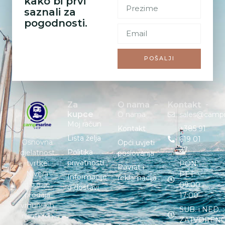
kako bi prvi
saznali za
pogodnosti.
POŠALJI
Za
O nama
Kontakt
kupce
O nama
sales@camp
Moj račun
Kontakt
+385 91
Lista želja
619 01
Osnovna
Opći uvjeti
27
Politika
djelatnost
poslovanja
privatnosti
tvrtke
PON. –
Povrat i
Nivera
PET. :
Informacije
reklamacija
d.o.o. je
09:00 –
o dostavi
prodaja
17:00
vrhunskih
SUB. i NED. :
nautičkih
ZATVOREN