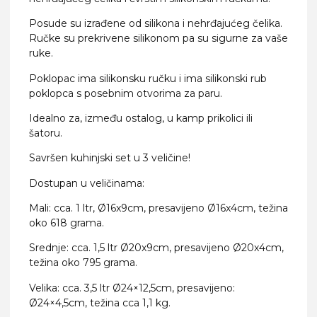
Posude su izrađene od silikona i nehrđajućeg čelika.
Ručke su prekrivene silikonom pa su sigurne za vaše
ruke.
Poklopac ima silikonsku ručku i ima silikonski rub
poklopca s posebnim otvorima za paru.
Idealno za, između ostalog, u kamp prikolici ili
šatoru.
Savršen kuhinjski set u 3 veličine!
Dostupan u veličinama:
Mali: cca. 1 ltr, Ø16x9cm, presavijeno Ø16x4cm, težina
oko 618 grama.
Srednje: cca. 1,5 ltr Ø20x9cm, presavijeno Ø20x4cm,
težina oko 795 grama.
Velika: cca. 3,5 ltr Ø24×12,5cm, presavijeno:
Ø24×4,5cm, težina cca 1,1 kg.