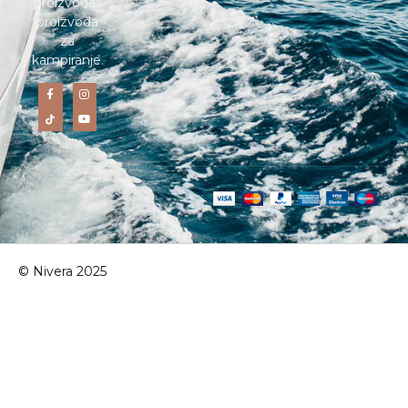
proizvoda i
proizvoda
za
kampiranje.
© Nivera 2025