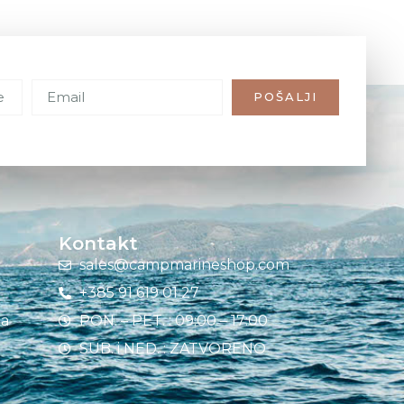
POŠALJI
Kontakt
sales@campmarineshop.com
+385 91 619 01 27
ja
PON. – PET. : 09:00 – 17:00
SUB. i NED. : ZATVORENO