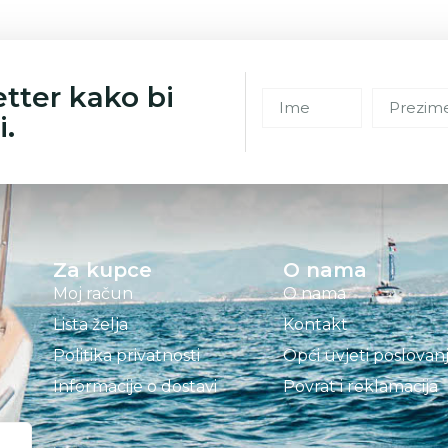
etter kako bi
i.
Za kupce
O nama
Moj račun
O nama
Lista želja
Kontakt
Politika privatnosti
Opći uvjeti poslovan
Informacije o dostavi
Povrat i reklamacija