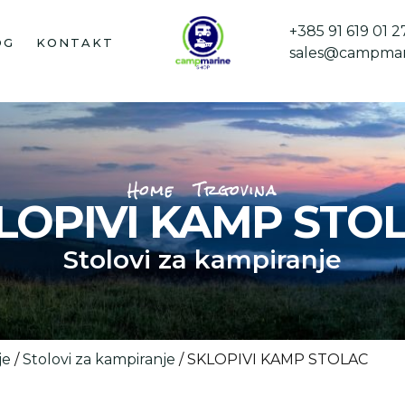
+385 91 619 01 2
OG
KONTAKT
sales@campmar
Home
Trgovina
LOPIVI KAMP STO
Stolovi za kampiranje
je
/
Stolovi za kampiranje
/ SKLOPIVI KAMP STOLAC