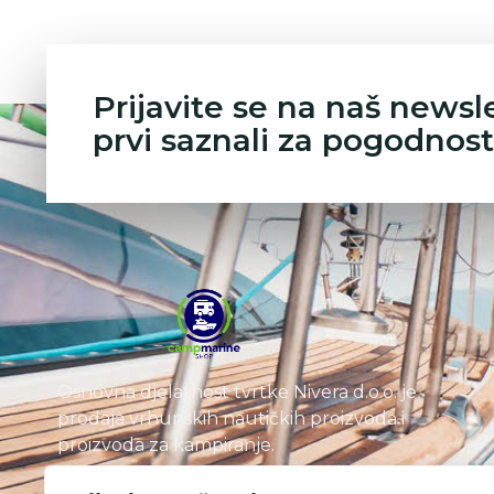
Prijavite se na naš newsl
prvi saznali za pogodnost
Osnovna djelatnost tvrtke Nivera d.o.o. je
prodaja vrhunskih nautičkih proizvoda i
proizvoda za kampiranje.