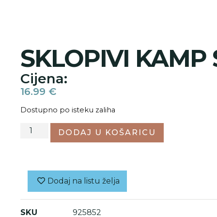
SKLOPIVI KAMP
Cijena:
16.99
€
Dostupno po isteku zaliha
DODAJ U KOŠARICU
Dodaj na listu želja
SKU
925852