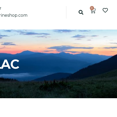
0
7
ineshop.com
LAC