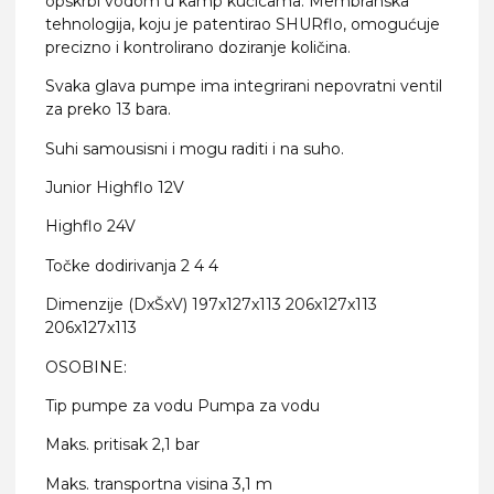
opskrbi vodom u kamp kućicama. Membranska
tehnologija, koju je patentirao SHURflo, omogućuje
precizno i ​​kontrolirano doziranje količina.
Svaka glava pumpe ima integrirani nepovratni ventil
za preko 13 bara.
Suhi samousisni i mogu raditi i na suho.
Junior Highflo 12V
Highflo 24V
Točke dodirivanja 2 4 4
Dimenzije (DxŠxV) 197x127x113 206x127x113
206x127x113
OSOBINE:
Tip pumpe za vodu Pumpa za vodu
Maks. pritisak 2,1 bar
Maks. transportna visina 3,1 m