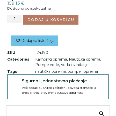
159.13
€
Dostupno po isteku zaliha
DODAJ U KOŠARICU
Dodaj na listu želja
SKU
124390
Categories
Kamping oprema
,
Nautička oprema
,
Pumpe vode
,
Voda i sanitarije
Tags
nautička oprema
,
pumpe i oprema
Sigurno i jednostavno plaćanje
Vaši podaci su uvijek zaštićeni, a svaka transakcija
prolazi kroz provjerene sustave sigurnosti.