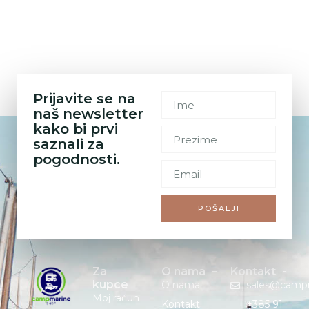
Prijavite se na
naš newsletter
kako bi prvi
saznali za
pogodnosti.
POŠALJI
Za
O nama
Kontakt
kupce
O nama
sales@camp
Moj račun
Kontakt
+385 91