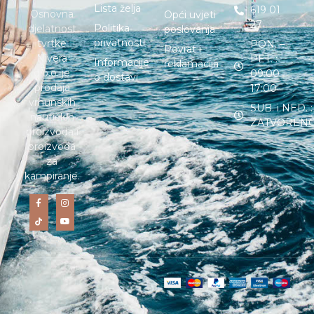
Lista želja
619 01
Osnovna
Opći uvjeti
27
Politika
djelatnost
poslovanja
privatnosti
tvrtke
PON. –
Povrat i
Nivera
PET. :
Informacije
reklamacija
d.o.o. je
09:00 –
o dostavi
prodaja
17:00
vrhunskih
SUB. i NED. :
nautičkih
ZATVOREN
proizvoda i
proizvoda
za
kampiranje.