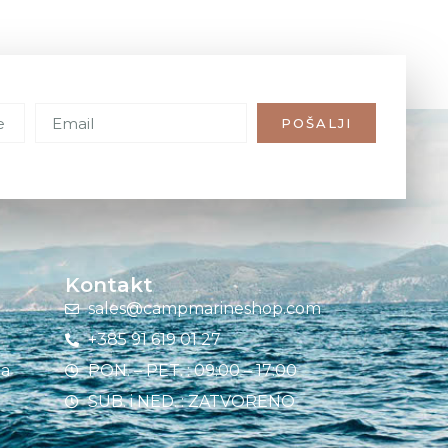
POŠALJI
Kontakt
sales@campmarineshop.com
+385 91 619 01 27
ja
PON. – PET. : 09:00 – 17:00
SUB. i NED. : ZATVORENO