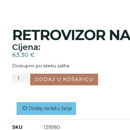
RETROVIZOR N
Cijena:
63.30
€
Dostupno po isteku zaliha
DODAJ U KOŠARICU
Dodaj na listu želja
SKU
139580