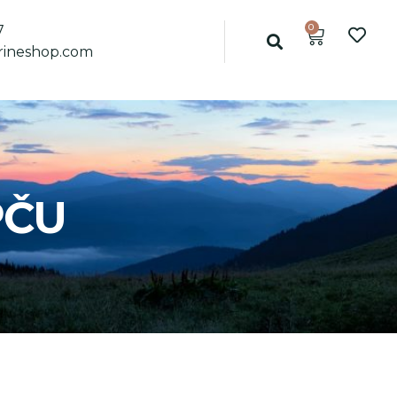
0
7
ineshop.com
PČU