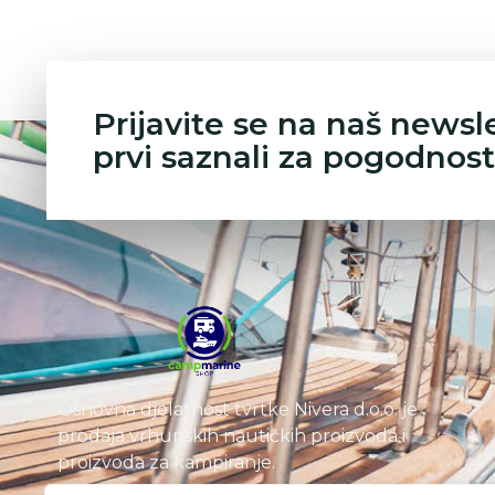
Prijavite se na naš newsl
prvi saznali za pogodnost
Osnovna djelatnost tvrtke Nivera d.o.o. je
prodaja vrhunskih nautičkih proizvoda i
proizvoda za kampiranje.