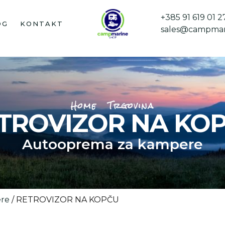
+385 91 619 01 2
OG
KONTAKT
sales@campmar
Home
Trgovina
TROVIZOR NA KO
Autooprema za kampere
re
/ RETROVIZOR NA KOPČU