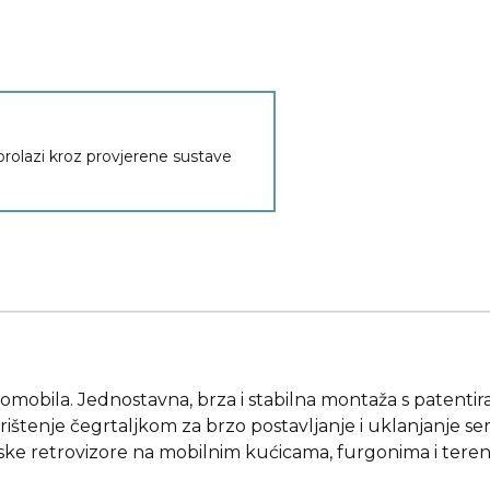
 prolazi kroz provjerene sustave
utomobila. Jednostavna, brza i stabilna montaža s patent
 korištenje čegrtaljkom za brzo postavljanje i uklanjanje ser
ke retrovizore na mobilnim kućicama, furgonima i terensk