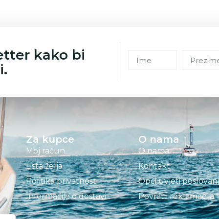
etter kako bi
i.
Za kupce
O nama
Moj račun
O nama
Lista želja
Kontakt
Politika privatnosti
Opći uvjeti poslovan
Informacije o dostavi
Povrat i reklamacija