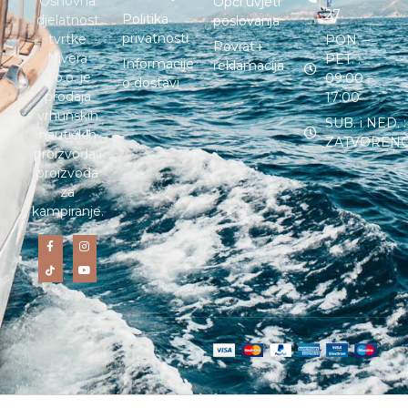
Osnovna
Opći uvjeti
27
Politika
djelatnost
poslovanja
privatnosti
tvrtke
PON. –
Povrat i
Nivera
PET. :
Informacije
reklamacija
d.o.o. je
09:00 –
o dostavi
prodaja
17:00
vrhunskih
SUB. i NED. :
nautičkih
ZATVOREN
proizvoda i
proizvoda
za
kampiranje.