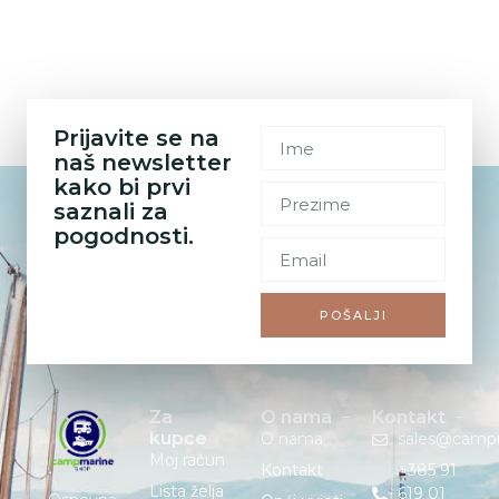
Prijavite se na
naš newsletter
kako bi prvi
saznali za
pogodnosti.
POŠALJI
Za
O nama
Kontakt
kupce
O nama
sales@camp
Moj račun
Kontakt
+385 91
Lista želja
619 01