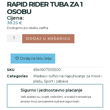
RAPID RIDER TUBA ZA 1
OSOBU
Cijena:
38.25
€
Dostupno po isteku zaliha
DODAJ U KOŠARICU
Dodaj na listu želja
SKU
6941607305300
Categories
Madraci i luftići na napuhivanje za more i
plažu
,
Sport i zabava
Sigurno i jednostavno plaćanje
Vaši podaci su uvijek zaštićeni, a svaka transakcija
prolazi kroz provjerene sustave sigurnosti.