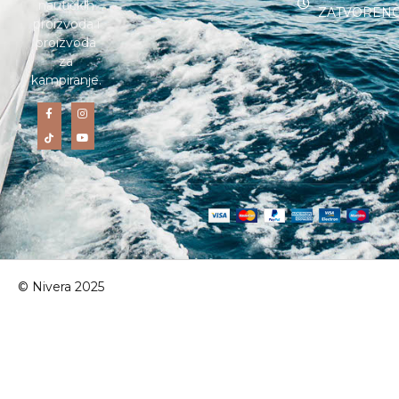
nautičkih
ZATVOREN
proizvoda i
proizvoda
za
kampiranje.
© Nivera 2025