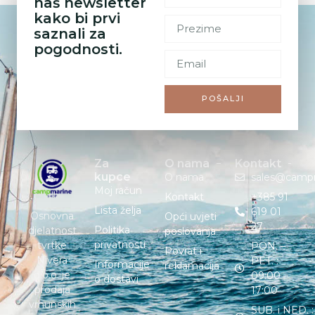
naš newsletter
kako bi prvi
saznali za
pogodnosti.
POŠALJI
Za
O nama
Kontakt
kupce
O nama
sales@camp
Moj račun
Kontakt
+385 91
Lista želja
619 01
Osnovna
Opći uvjeti
27
Politika
djelatnost
poslovanja
privatnosti
tvrtke
PON. –
Povrat i
Nivera
PET. :
Informacije
reklamacija
d.o.o. je
09:00 –
o dostavi
prodaja
17:00
vrhunskih
SUB. i NED. :