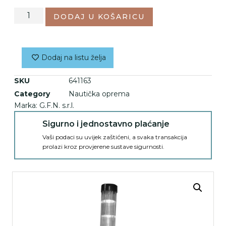
DODAJ U KOŠARICU
Dodaj na listu želja
SKU
641163
Category
Nautička oprema
Marka:
G.F.N. s.r.l.
Sigurno i jednostavno plaćanje
Vaši podaci su uvijek zaštićeni, a svaka transakcija
prolazi kroz provjerene sustave sigurnosti.