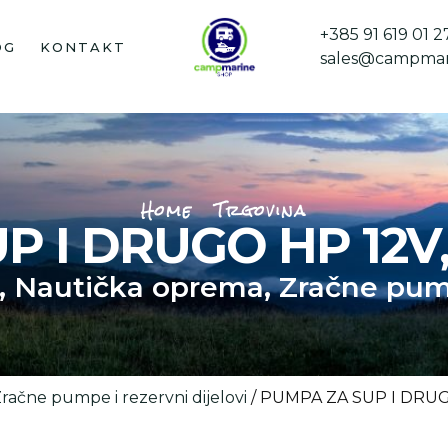
+385 91 619 01 2
OG
KONTAKT
sales@campmar
Home
Trgovina
I DRUGO HP 12V, 16
,
Nautička oprema
,
Zračne pump
račne pumpe i rezervni dijelovi
/ PUMPA ZA SUP I DRUGO H