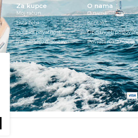
Za kupce
O nama
Moj račun
O nama
Lista želja
Kontakt
Politika privatnosti
Opći uvjeti poslovan
Informacije o dostavi
Povrat i reklamacija