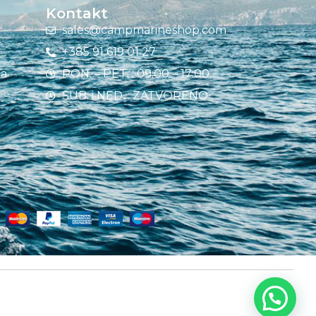
Kontakt
sales@campmarineshop.com
+385 91 619 01 27
ja
PON. – PET. : 09:00 – 17:00
SUB. i NED. : ZATVORENO