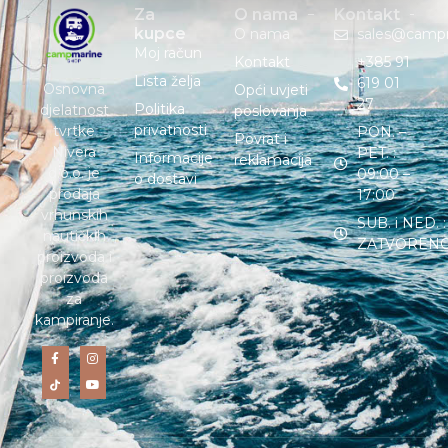
Za
O nama
Kontakt
kupce
O nama
sales@camp
Moj račun
Kontakt
+385 91
Lista želja
619 01
Osnovna
Opći uvjeti
27
Politika
djelatnost
poslovanja
privatnosti
tvrtke
PON. –
Povrat i
Nivera
PET. :
Informacije
reklamacija
d.o.o. je
09:00 –
o dostavi
prodaja
17:00
vrhunskih
SUB. i NED. :
nautičkih
ZATVOREN
proizvoda i
proizvoda
za
kampiranje.