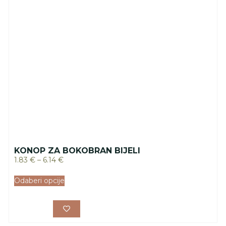
KONOP ZA BOKOBRAN BIJELI
1.83
€
–
6.14
€
Odaberi opcije