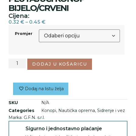
BIJELO/CRVENI
Cijena:
0.32
€
–
0.45
€
Promjer
DODAJ U KOŠARICU
Dodaj na listu želja
SKU
N/A
Categories
Konopi
,
Nautička oprema
,
Sidrenje i vez
Marka:
G.F.N. s.r.l.
Sigurno i jednostavno plaćanje