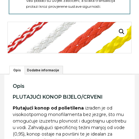
Vaši podaci su uvijek zaštićeni, a svaka transakcija
prolazi kroz provjerene sustave sigurnosti.
Opis
Dodatne informacije
Opis
PLUTAJUĆI KONOP BIJELO/CRVENI
Plutajući konop od polietilena
izrađen je od
visokootpornog monofilamenta bez jezgre, što mu
omogućuje izuzetnu plovnost i dugotrajnu upotrebu
u vodi. Zahvaljujući specifičnoj težini manjoj od vode
(0,95), konop ostaje na površini te je idealan za