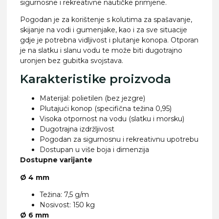
sigurnosne i rekreativne nautičke primjene.
Pogodan je za korištenje s kolutima za spašavanje,
skijanje na vodi i gumenjake, kao i za sve situacije
gdje je potrebna vidljivost i plutanje konopa. Otporan
je na slatku i slanu vodu te može biti dugotrajno
uronjen bez gubitka svojstava.
Karakteristike proizvoda
Materijal: polietilen (bez jezgre)
Plutajući konop (specifična težina 0,95)
Visoka otpornost na vodu (slatku i morsku)
Dugotrajna izdržljivost
Pogodan za sigurnosnu i rekreativnu upotrebu
Dostupan u više boja i dimenzija
Dostupne varijante
Ø 4 mm
Težina: 7,5 g/m
Nosivost: 150 kg
Ø 6 mm