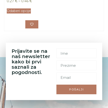
0.27
€
–
0.46
€
Odaberi opcije
Prijavite se na
naš newsletter
kako bi prvi
saznali za
pogodnosti.
POŠALJI