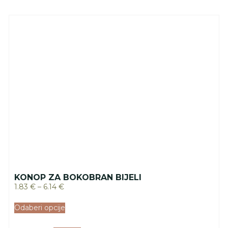
KONOP ZA BOKOBRAN BIJELI
1.83
€
–
6.14
€
Odaberi opcije