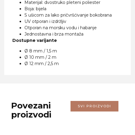
Materijal: dvostruko pleteni poliester
Boja: bijela
S ušicom za lako pričvršćivanje bokobrana
UV otporan i izdržljiv
Otporan na morsku vodu i habanje
Jednostavna i brza montaža
Dostupne varijante
Ø 8 mm / 1,5 m
Ø 10 mm / 2 m
Ø 12 mm / 2,5 m
Povezani
SVI PROIZVODI
proizvodi