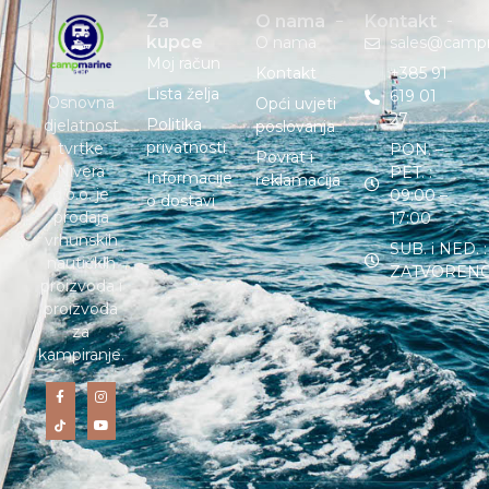
Za
O nama
Kontakt
kupce
O nama
sales@camp
Moj račun
Kontakt
+385 91
Lista želja
619 01
Osnovna
Opći uvjeti
27
Politika
djelatnost
poslovanja
privatnosti
tvrtke
PON. –
Povrat i
Nivera
PET. :
Informacije
reklamacija
d.o.o. je
09:00 –
o dostavi
prodaja
17:00
vrhunskih
SUB. i NED. :
nautičkih
ZATVOREN
proizvoda i
proizvoda
za
kampiranje.