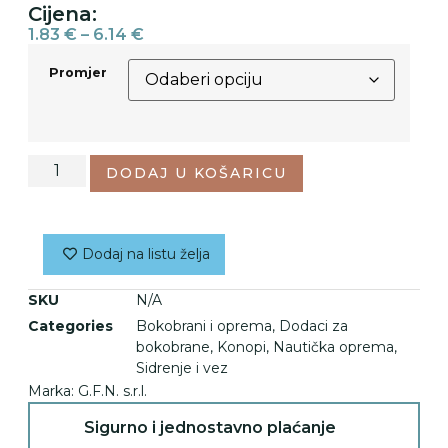
Cijena:
1.83
€
–
6.14
€
Promjer
DODAJ U KOŠARICU
Dodaj na listu želja
SKU
N/A
Categories
Bokobrani i oprema
,
Dodaci za
bokobrane
,
Konopi
,
Nautička oprema
,
Sidrenje i vez
Marka:
G.F.N. s.r.l.
Sigurno i jednostavno plaćanje