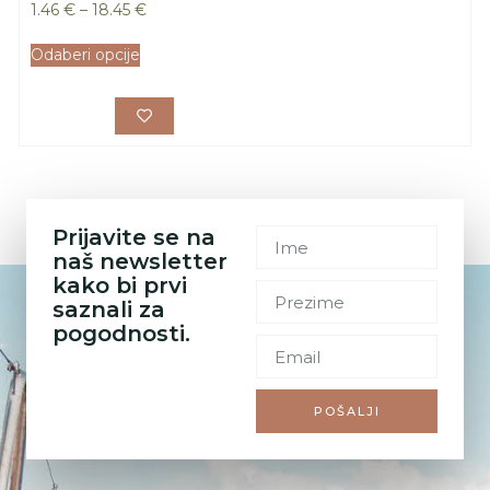
1.46
€
–
18.45
€
Odaberi opcije
Prijavite se na
naš newsletter
kako bi prvi
saznali za
pogodnosti.
POŠALJI