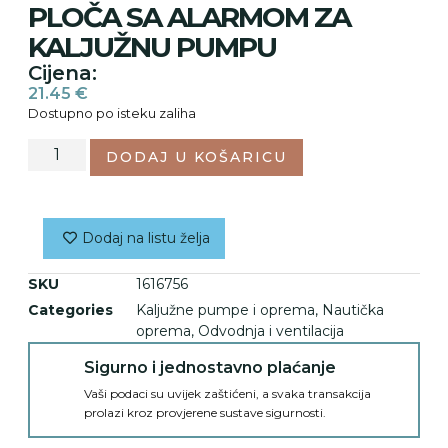
PLOČA SA ALARMOM ZA
KALJUŽNU PUMPU
Cijena:
21.45
€
Dostupno po isteku zaliha
DODAJ U KOŠARICU
Dodaj na listu želja
SKU
1616756
Categories
Kaljužne pumpe i oprema
,
Nautička
oprema
,
Odvodnja i ventilacija
Sigurno i jednostavno plaćanje
Vaši podaci su uvijek zaštićeni, a svaka transakcija
prolazi kroz provjerene sustave sigurnosti.