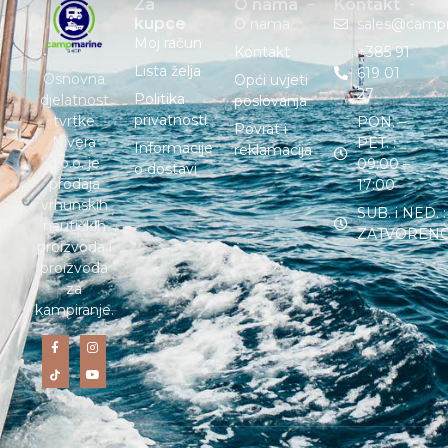
Za
O nama
Kontakt
kupce
O nama
sales@camp
Moj račun
Kontakt
+385 91
Lista želja
619 01
Osnovna
Opći uvjeti
27
Politika
djelatnost
poslovanja
privatnosti
tvrtke
PON. –
Povrat i
Nivera
PET. :
Informacije
reklamacija
d.o.o. je
09:00 –
o dostavi
prodaja
17:00
vrhunskih
SUB. i NED. :
nautičkih
ZATVOREN
proizvoda i
proizvoda
za
kampiranje.