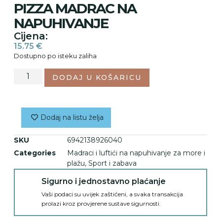
PIZZA MADRAC NA
NAPUHIVANJE
Cijena:
15.75
€
Dostupno po isteku zaliha
DODAJ U KOŠARICU
Dodaj na listu želja
SKU
6942138926040
Categories
Madraci i luftići na napuhivanje za more i
plažu
,
Sport i zabava
Sigurno i jednostavno plaćanje
Vaši podaci su uvijek zaštićeni, a svaka transakcija
prolazi kroz provjerene sustave sigurnosti.