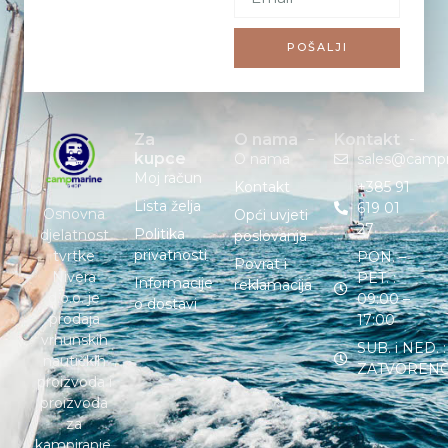
POŠALJI
Za
O nama
Kontakt
kupce
O nama
sales@camp
Moj račun
Kontakt
+385 91
Lista želja
619 01
Osnovna
Opći uvjeti
27
Politika
djelatnost
poslovanja
privatnosti
tvrtke
PON. –
Povrat i
Nivera
PET. :
Informacije
reklamacija
d.o.o. je
09:00 –
o dostavi
prodaja
17:00
vrhunskih
SUB. i NED. :
nautičkih
ZATVOREN
proizvoda i
proizvoda
za
kampiranje.