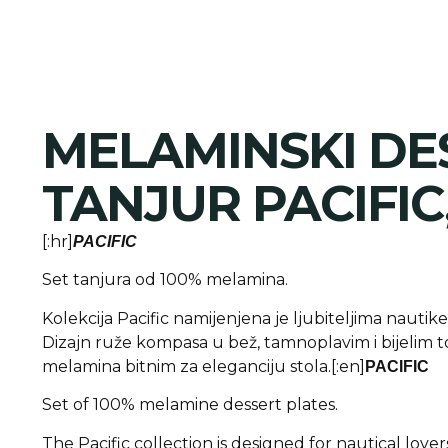
MELAMINSKI DE
TANJUR PACIFIC,
[:hr]
PACIFIC
Set tanjura od 100% melamina.
Kolekcija Pacific namijenjena je ljubiteljima nautik
Dizajn ruže kompasa u bež, tamnoplavim i bijelim 
melamina bitnim za eleganciju stola.[:en]
PACIFIC
Set of 100% melamine dessert plates.
The Pacific collection is designed for nautical lover