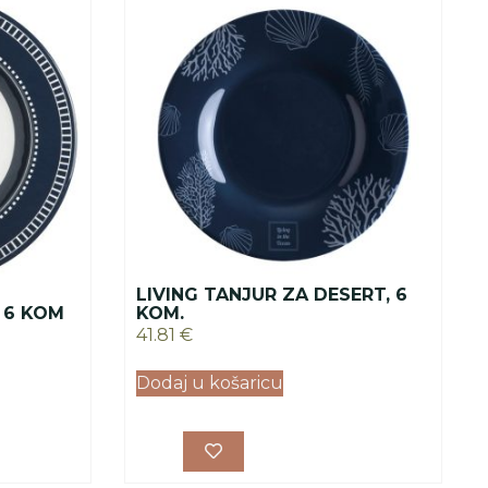
LIVING TANJUR ZA DESERT, 6
 6 KOM
KOM.
41.81
€
Dodaj u košaricu