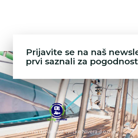
Prijavite se na naš newsl
prvi saznali za pogodnost
Osnovna djelatnost tvrtke Nivera d.o.o. je