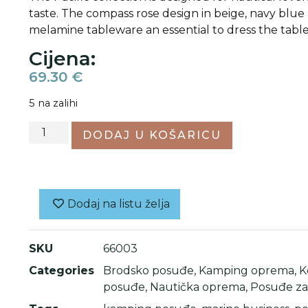
taste. The compass rose design in beige, navy blue
melamine tableware an essential to dress the table
Cijena:
69.30
€
5 na zalihi
DODAJ U KOŠARICU
Dodaj na listu želja
SKU
66003
Categories
Brodsko posuđe
,
Kamping oprema
,
K
posuđe
,
Nautička oprema
,
Posuđe za 