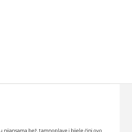
 nijansama bež, tamnoplave i bijele čini ovo