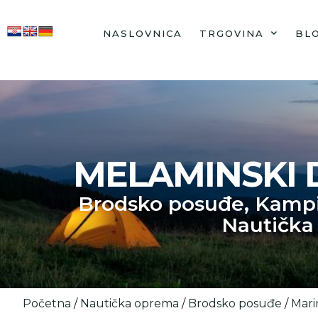
NASLOVNICA
TRGOVINA
BL
MELAMINSKI D
Brodsko posuđe
,
Kamp
Nautička
Početna
/
Nautička oprema
/
Brodsko posuđe
/
Mari