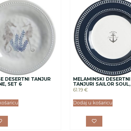
E DESERTNI TANJUR
MELAMINSKI DESERTNI
E, SET 6
TANJURI SAILOR SOUL,
61.19
€
košaricu
Dodaj u košaricu