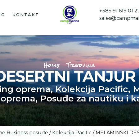
+385 91 619 01 2
OG
KONTAKT
sales@campmar
Home
Trgovina
ESERTNI TANJUR P
ing oprema
,
Kolekcija Pacific
,
M
 oprema
,
Posuđe za nautiku i k
ne Business posuđe
/
Kolekcija Pacific
/ MELAMINSKI DES