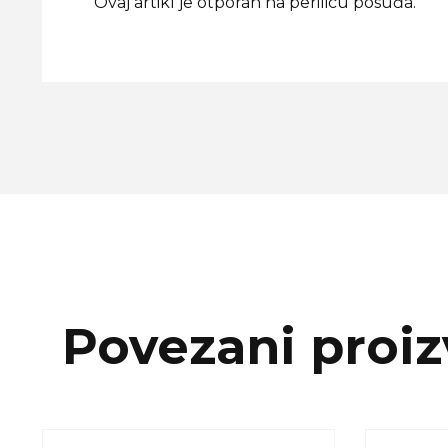
Ovaj artikl je otporan na perilicu posuđa.
Povezani proiz