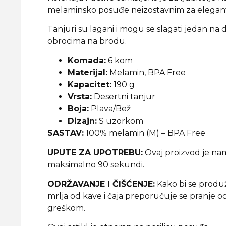
melaminsko posuđe neizostavnim za elegantn
Tanjuri su lagani i mogu se slagati jedan na d
obrocima na brodu.
Komada:
6 kom
Materijal:
Melamin, BPA Free
Kapacitet:
190 g
Vrsta:
Desertni tanjur
Boja:
Plava/Bež
Dizajn:
S uzorkom
SASTAV:
100% melamin (M) – BPA Free
UPUTE ZA UPOTREBU:
Ovaj proizvod je na
maksimalno 90 sekundi.
ODRŽAVANJE I ČIŠĆENJE:
Kako bi se produž
mrlja od kave i čaja preporučuje se pranje 
greškom.