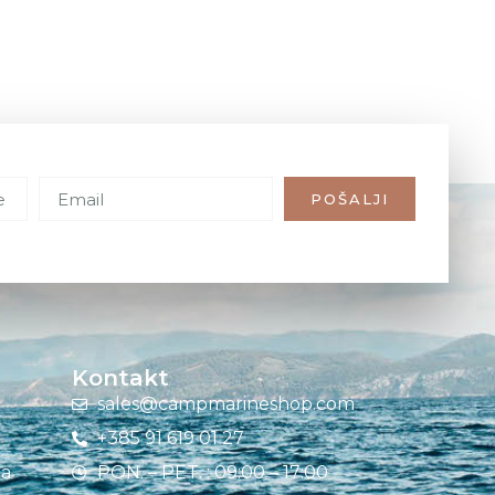
POŠALJI
Kontakt
sales@campmarineshop.com
+385 91 619 01 27
ja
PON. – PET. : 09:00 – 17:00