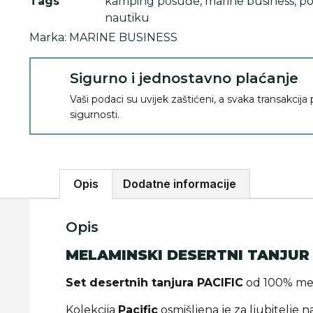
Tags
kamping posuđe
,
marine business
,
po
nautiku
Marka:
MARINE BUSINESS
Sigurno i jednostavno plaćanje
Vaši podaci su uvijek zaštićeni, a svaka transakcija
sigurnosti.
Opis
Dodatne informacije
Opis
MELAMINSKI DESERTNI TANJUR 
Set desertnih tanjura PACIFIC
od 100% me
Kolekcija
Pacific
osmišljena je za ljubitelje 