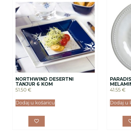
NORTHWIND DESERTNI
PARADIS
TANJUR 6 KOM
MELAMIN
51.50
€
41.55
€
Dodaj u košaricu
Dodaj u 