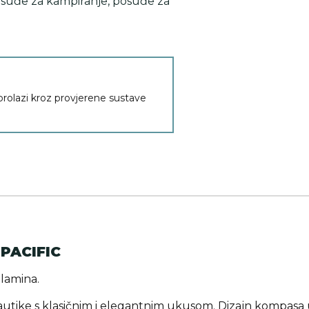
suđe za kampiranje
,
posuđe za
 prolazi kroz provjerene sustave
PACIFIC
lamina.
nautike s klasičnim i elegantnim ukusom. Dizajn kompasa u