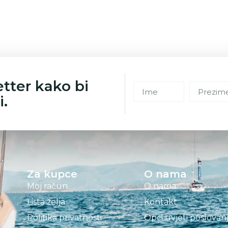
etter kako bi
i.
Za kupce
O nama
Moj račun
O nama
Lista želja
Kontakt
Politika privatnosti
Opći uvjeti poslovan