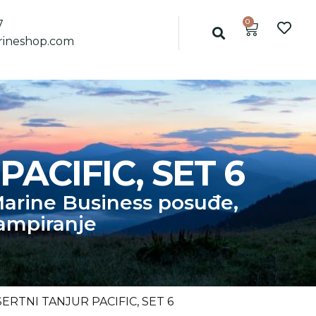
0
7
ineshop.com
ACIFIC, SET 6
arine Business posuđe
,
ampiranje
ERTNI TANJUR PACIFIC, SET 6