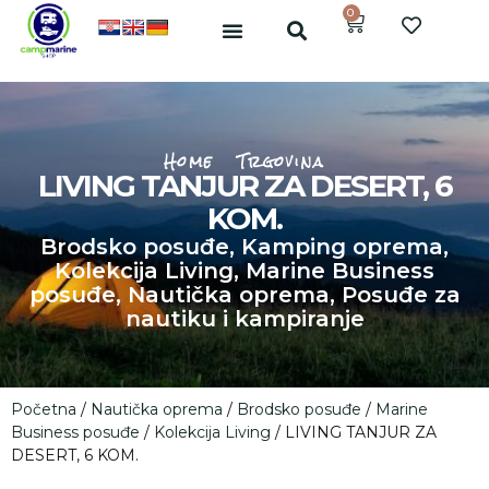
0
Home
Trgovina
LIVING TANJUR ZA DESERT, 6
KOM.
Brodsko posuđe
,
Kamping oprema
,
Kolekcija Living
,
Marine Business
posuđe
,
Nautička oprema
,
Posuđe za
nautiku i kampiranje
Početna
/
Nautička oprema
/
Brodsko posuđe
/
Marine
Business posuđe
/
Kolekcija Living
/ LIVING TANJUR ZA
DESERT, 6 KOM.