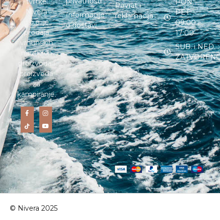
privatnosti
tvrtke
PON. –
Povrat i
Nivera
PET. :
Informacije
reklamacija
d.o.o. je
09:00 –
o dostavi
prodaja
17:00
vrhunskih
SUB. i NED. :
nautičkih
ZATVOREN
proizvoda i
proizvoda
za
kampiranje.
© Nivera 2025