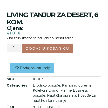
LIVING TANJUR ZA DESERT, 6
KOM.
Cijena:
41.81
€
7 na zalihi (može se naručiti po isteku zaliha)
DODAJ U KOŠARICU
Dodaj na listu želja
SKU
18003
Categories
Brodsko posuđe
,
Kamping oprema
,
Kolekcija Living
,
Marine Business
posuđe
,
Nautička oprema
,
Posuđe za
nautiku i kampiranje
Tag
marine business