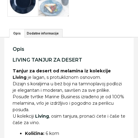
Opis
Dodatne informacije
Opis
LIVING TANJUR ZA DESERT
Tanjur za desert od melamina iz kolekcije
Living
je lagan, s protukliznom osnovom.
Dizajn s koraljima u bež boji na tamnoplavoj podlozi
je elegantan i moderan, savršen za sve prilike.
Posuđe tvrtke Marine Business izrađeno je od 100%
melamina, vrlo je izdržljivo i pogodno za perilicu
posuđa.
U kolekciji
Living
, osim tanjura, pronaći ćete i čaše te
čaše za vino.
Količina:
6 kom