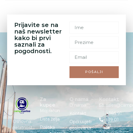
Prijavite se na
naš newsletter
kako bi prvi
saznali za
pogodnosti.
POŠALJI
Za
O nama
Kontakt
kupce
O nama
sales@camp
Moj račun
Kontakt
+385 91
Lista želja
619 01
Osnovna
Opći uvjeti
27
Politika
djelatnost
poslovanja