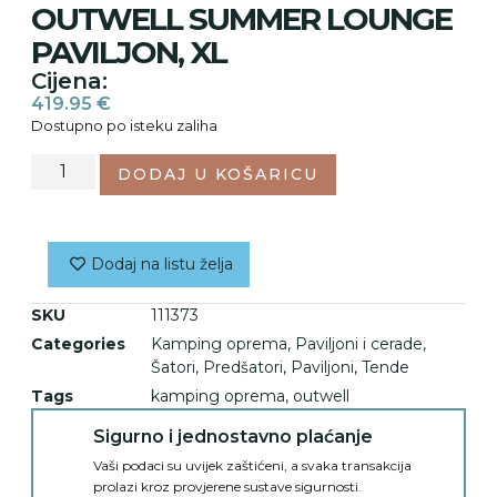
OUTWELL SUMMER LOUNGE
PAVILJON, XL
Cijena:
419.95
€
Dostupno po isteku zaliha
DODAJ U KOŠARICU
Dodaj na listu želja
SKU
111373
Categories
Kamping oprema
,
Paviljoni i cerade
,
Šatori, Predšatori, Paviljoni, Tende
Tags
kamping oprema
,
outwell
Sigurno i jednostavno plaćanje
Vaši podaci su uvijek zaštićeni, a svaka transakcija
prolazi kroz provjerene sustave sigurnosti.