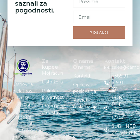
saznali za
pogodnosti.
POŠALJI
Za
O nama
Kontakt
kupce
O nama
sales@camp
Moj račun
Kontakt
+385 91
Lista želja
619 01
Osnovna
Opći uvjeti
27
Politika
djelatnost
poslovanja
privatnosti
tvrtke
PON. –
Povrat i
Nivera
PET. :
Informacije
reklamacija
d.o.o. je
09:00 –
o dostavi
prodaja
17:00
vrhunskih
SUB. i NED. :
nautičkih
ZATVOREN
proizvoda i