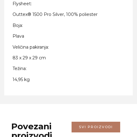
Flysheet:
Outtex® 1500 Pro Silver, 100% poliester
Boja:
Plava
Veličina pakiranja:
83 x 29 x 29 cm
Težina:
14,95 kg
Povezani
SVI PROIZVODI
proizvodi