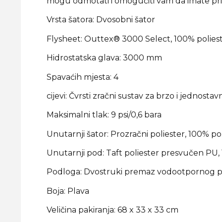
mogu odmotati i omogućiti vam da imate pri
Vrsta šatora: Dvosobni šator
Flysheet: Outtex® 3000 Select, 100% polies
Hidrostatska glava: 3000 mm
Spavaćih mjesta: 4
cijevi: Čvrsti zračni sustav za brzo i jednos
Maksimalni tlak: 9 psi/0,6 bara
Unutarnji šator: Prozračni poliester, 100% po
Unutarnji pod: Taft poliester presvučen PU,
Podloga: Dvostruki premaz vodootpornog pol
Boja: Plava
Veličina pakiranja: 68 x 33 x 33 cm