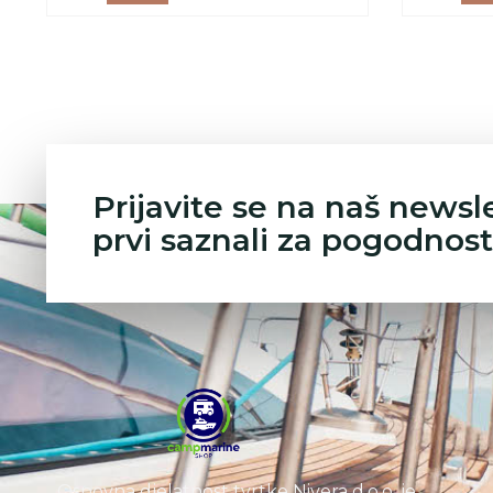
Prijavite se na naš newsl
prvi saznali za pogodnost
Osnovna djelatnost tvrtke Nivera d.o.o. je