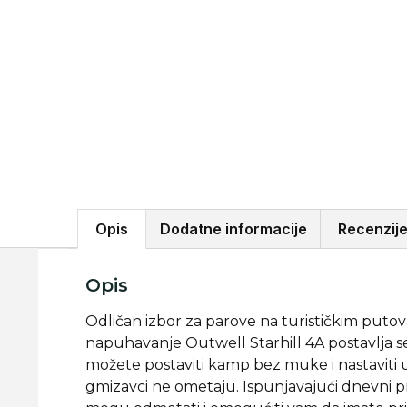
Opis
Dodatne informacije
Recenzije
Opis
Odličan izbor za parove na turističkim putova
napuhavanje Outwell Starhill 4A postavlja se
možete postaviti kamp bez muke i nastaviti už
gmizavci ne ometaju. Ispunjavajući dnevni pr