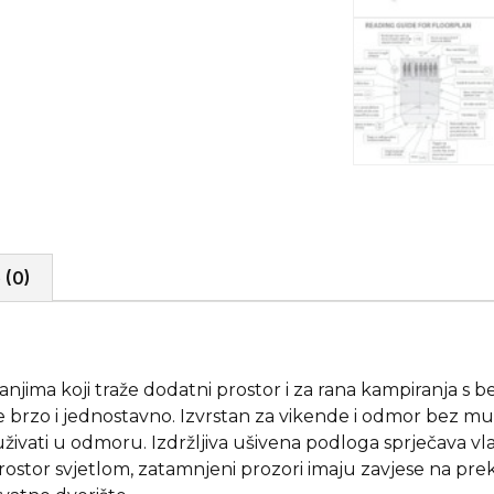
 (0)
njima koji traže dodatni prostor i za rana kampiranja s b
 brzo i jednostavno. Izvrstan za vikende i odmor bez mu
ivati ​​u odmoru. Izdržljiva ušivena podloga sprječava vla
ostor svjetlom, zatamnjeni prozori imaju zavjese na prekl