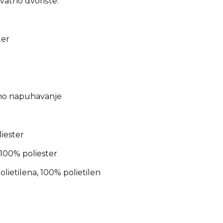
vatno dvorište.
ter
tavno napuhavanje
liester
 100% poliester
ietilena, 100% polietilen