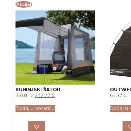
Akcija!
KUHINJSKI ŠATOR
OUTWEL
331.81
€
232.27
€
64.37
€
Dodaj u košaricu
Dodaj u 