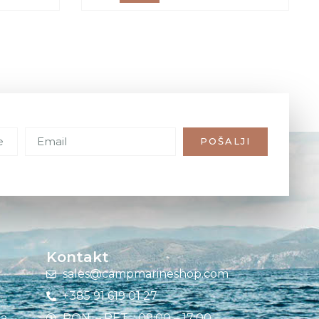
POŠALJI
Kontakt
sales@campmarineshop.com
+385 91 619 01 27
ja
PON. – PET. : 09:00 – 17:00