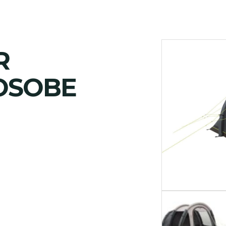
R
 OSOBE