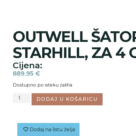
OUTWELL ŠATO
STARHILL, ZA 4
Cijena:
889.95
€
Dostupno po isteku zaliha
DODAJ U KOŠARICU
Dodaj na listu želja