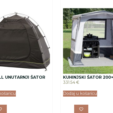
L UNUTARNJI ŠATOR
KUHINJSKI ŠATOR 200
331.54
€
košaricu
Dodaj u košaricu