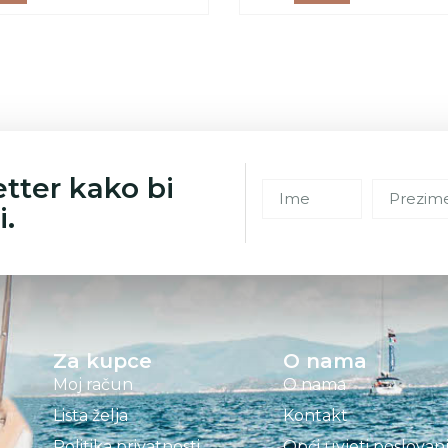
etter kako bi
i.
Za kupce
O nama
Moj račun
O nama
Lista želja
Kontakt
Politika privatnosti
Opći uvjeti poslovan