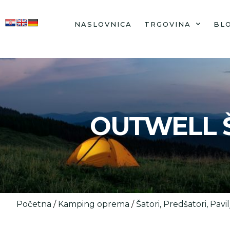
NASLOVNICA
TRGOVINA
BL
OUTWELL Š
Početna
/
Kamping oprema
/
Šatori, Predšatori, Pavi