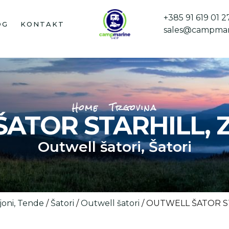
+385 91 619 01 2
OG
KONTAKT
sales@campmar
Home
Trgovina
ATOR STARHILL, 
Outwell šatori
,
Šatori
ljoni, Tende
/
Šatori
/
Outwell šatori
/ OUTWELL ŠATOR ST