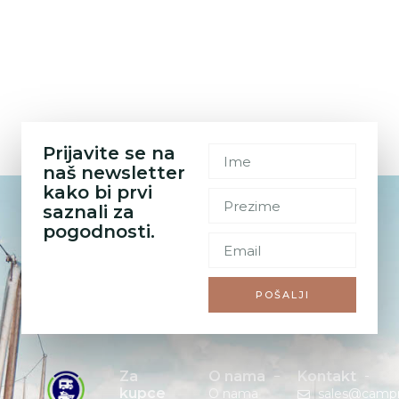
Prijavite se na
naš newsletter
kako bi prvi
saznali za
pogodnosti.
POŠALJI
Za
O nama
Kontakt
kupce
O nama
sales@camp