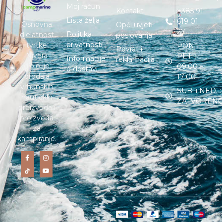
Moj račun
Kontakt
+385 91
Lista želja
619 01
Osnovna
Opći uvjeti
27
Politika
djelatnost
poslovanja
privatnosti
tvrtke
PON. –
Povrat i
Nivera
PET. :
Informacije
reklamacija
d.o.o. je
09:00 –
o dostavi
prodaja
17:00
vrhunskih
SUB. i NED. :
nautičkih
ZATVOREN
proizvoda i
proizvoda
za
kampiranje.