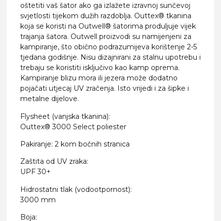
oštetiti vaš šator ako ga izlažete izravnoj sunčevoj
svjetlosti tijekom dužih razdoblja. Outtex® tkanina
koja se koristi na Outwell® šatorima produljuje vijek
trajanja šatora. Outwell proizvodi su namijenjeni za
kampiranje, što obično podrazumijeva korištenje 2-5
tjedana godišnje. Nisu dizajnirani za stalnu upotrebu i
trebaju se koristiti isključivo kao kamp oprema.
Kampiranje blizu mora ili jezera može dodatno
pojačati utjecaj UV zračenja. Isto vrijedi i za šipke i
metalne dijelove.
Flysheet (vanjska tkanina):
Outtex® 3000 Select poliester
Pakiranje: 2 kom bočnih stranica
Zaštita od UV zraka:
UPF 30+
Hidrostatni tlak (vodootpornost):
3000 mm
Boja: