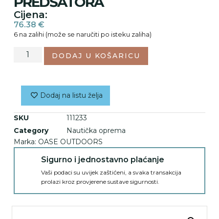
PREDŠATORA
Cijena:
76.38
€
6 na zalihi (može se naručiti po isteku zaliha)
DODAJ U KOŠARICU
Dodaj na listu želja
SKU
111233
Category
Nautička oprema
Marka:
OASE OUTDOORS
Sigurno i jednostavno plaćanje
Vaši podaci su uvijek zaštićeni, a svaka transakcija
prolazi kroz provjerene sustave sigurnosti.