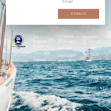
POŠALJI
Za
O nama
Kontakt
kupce
O nama
sales@camp
Moj račun
Kontakt
+385 91
Lista želja
619 01
Osnovna
Opći uvjeti
27
Politika
djelatnost
poslovanja
privatnosti
tvrtke
PON. –
Povrat i
Nivera
PET. :
Informacije
reklamacija
d.o.o. je
09:00 –
o dostavi
prodaja
17:00
vrhunskih
SUB. i NED. :
nautičkih
ZATVOREN
proizvoda i
proizvoda
za