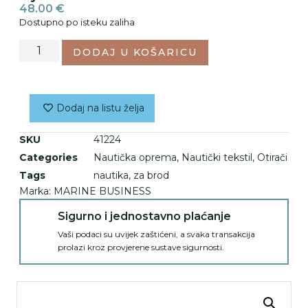
48.00
€
Dostupno po isteku zaliha
DODAJ U KOŠARICU
Dodaj na listu želja
SKU
41224
Categories
Nautička oprema
,
Nautički tekstil
,
Otirači
Tags
nautika
,
za brod
Marka:
MARINE BUSINESS
Sigurno i jednostavno plaćanje
Vaši podaci su uvijek zaštićeni, a svaka transakcija
prolazi kroz provjerene sustave sigurnosti.