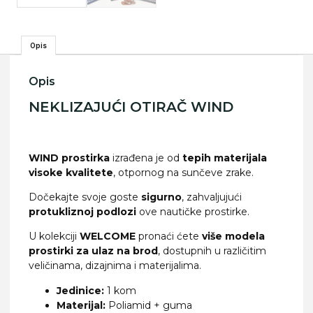
Opis
Opis
NEKLIZAJUĆI OTIRAČ WIND
WIND prostirka
izrađena je od
tepih materijala
visoke kvalitete
, otpornog na sunčeve zrake.
Dočekajte svoje goste
sigurno
, zahvaljujući
protukliznoj podlozi
ove nautičke prostirke.
U kolekciji
WELCOME
pronaći ćete
više modela
prostirki za ulaz na brod
, dostupnih u različitim
veličinama, dizajnima i materijalima.
Jedinice:
1 kom
Materijal:
Poliamid + guma