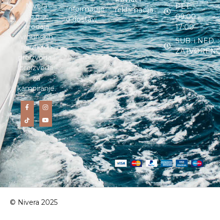
Nivera
PET. :
Informacije
reklamacija
d.o.o. je
09:00 –
o dostavi
prodaja
17:00
vrhunskih
SUB. i NED. :
nautičkih
ZATVOREN
proizvoda i
proizvoda
za
kampiranje.
© Nivera 2025