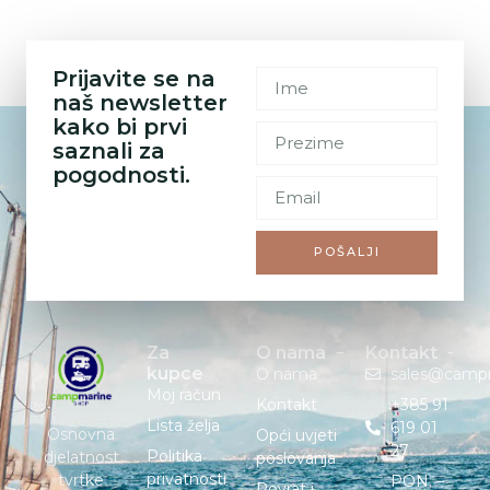
Prijavite se na
naš newsletter
kako bi prvi
saznali za
pogodnosti.
POŠALJI
Za
O nama
Kontakt
kupce
O nama
sales@camp
Moj račun
Kontakt
+385 91
Lista želja
619 01
Osnovna
Opći uvjeti
27
Politika
djelatnost
poslovanja
privatnosti
tvrtke
PON. –
Povrat i