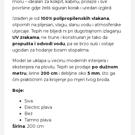
moru – idealan za kokpit, kabinu, prolaze i sve
površine gdje želiš siguran korak i uredan izgled.
Izrađen je od
100% polipropilenskih vlakana
,
otpornih na plijesan, vlagu, slanu vodu i atmosferske
utjecaje. Tepih ne blijedi ni pri dugotrajnom izlaganju
UV zrakama
, ne trune i konstruiran je tako da
propušta i odvodi vodu
, pa se brzo suši i ostaje
ugodan za hodanje bosim stopalima.
Model se uklapa u većinu modernih interijera i
eksterijera na plovilu. Tepih se prodaje
po dužnom
metru
, širine
200 cm
i debljine oko
5
mm
, što ga
čini praktičnim za krojenje po mjeri tvog broda.
Boje:
Siva
Electric plava
Bež
Tamno plava
Širina
: 200 cm