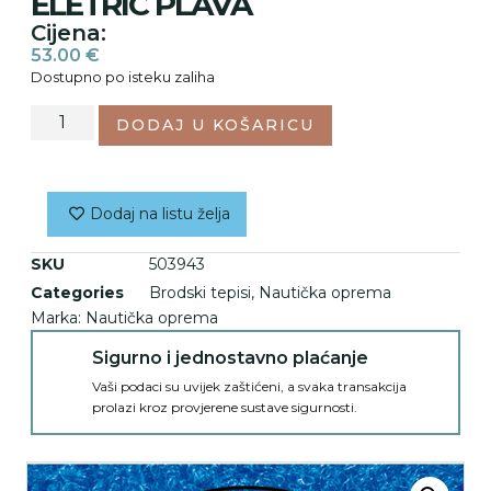
ELETRIC PLAVA
Cijena:
53.00
€
Dostupno po isteku zaliha
DODAJ U KOŠARICU
Dodaj na listu želja
SKU
503943
Categories
Brodski tepisi
,
Nautička oprema
Marka:
Nautička oprema
Sigurno i jednostavno plaćanje
Vaši podaci su uvijek zaštićeni, a svaka transakcija
prolazi kroz provjerene sustave sigurnosti.