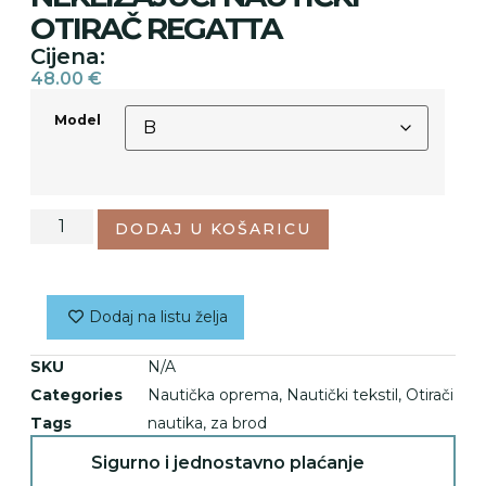
OTIRAČ REGATTA
Cijena:
48.00
€
Model
DODAJ U KOŠARICU
Dodaj na listu želja
SKU
N/A
Categories
Nautička oprema
,
Nautički tekstil
,
Otirači
Tags
nautika
,
za brod
Sigurno i jednostavno plaćanje