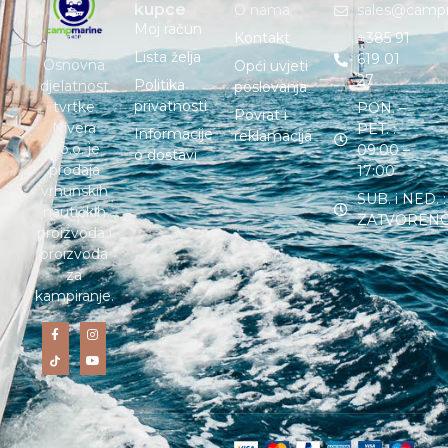
kupce
O nama
sales@camp
Moj račun
Kontakt
+385 91
Lista želja
619 01
Osnovna
Opći uvjeti
27
Politika
djelatnost
poslovanja
privatnosti
tvrtke
PON. –
Povrat i
Nivera
PET. :
Informacije
reklamacija
d.o.o. je
09:00 –
o dostavi
prodaja
17:00
vrhunskih
SUB. i NED. :
nautičkih
ZATVOREN
proizvoda i
proizvoda
za
kampiranje.