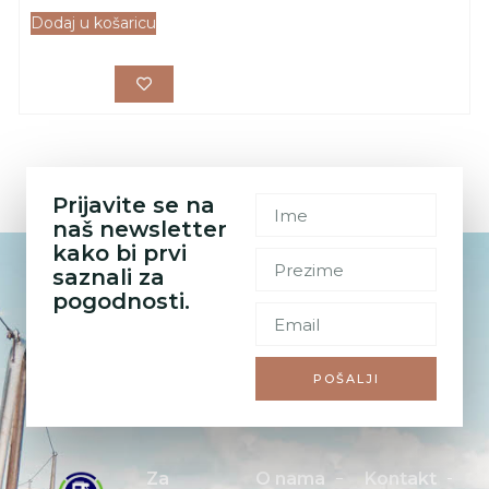
Dodaj u košaricu
Prijavite se na
naš newsletter
kako bi prvi
saznali za
pogodnosti.
POŠALJI
Za
O nama
Kontakt