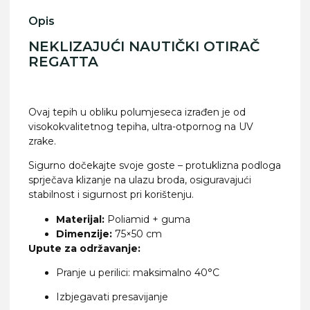
Opis
NEKLIZAJUĆI NAUTIČKI OTIRAČ
REGATTA
Ovaj tepih u obliku polumjeseca izrađen je od
visokokvalitetnog tepiha, ultra-otpornog na UV
zrake.
Sigurno dočekajte svoje goste – protuklizna podloga
sprječava klizanje na ulazu broda, osiguravajući
stabilnost i sigurnost pri korištenju.
Materijal:
Poliamid + guma
Dimenzije:
75×50 cm
Upute za održavanje:
Pranje u perilici: maksimalno 40°C
Izbjegavati presavijanje