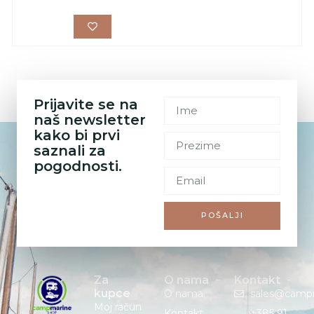
Prijavite se na
naš newsletter
kako bi prvi
saznali za
pogodnosti.
POŠALJI
Za
O nama
Kontakt
kupce
O nama
sales@camp
Moj račun
Kontakt
+385 91