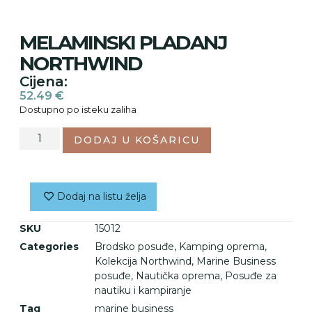
MELAMINSKI PLADANJ
NORTHWIND
Cijena:
52.49
€
Dostupno po isteku zaliha
DODAJ U KOŠARICU
Dodaj na listu želja
SKU
15012
Categories
Brodsko posuđe
,
Kamping oprema
,
Kolekcija Northwind
,
Marine Business
posuđe
,
Nautička oprema
,
Posuđe za
nautiku i kampiranje
Tag
marine business