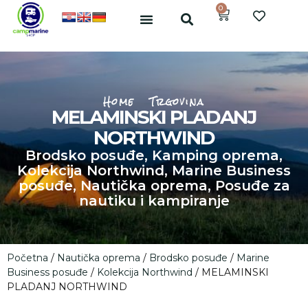
0
Home
Trgovina
MELAMINSKI PLADANJ
NORTHWIND
Brodsko posuđe
,
Kamping oprema
,
Kolekcija Northwind
,
Marine Business
posuđe
,
Nautička oprema
,
Posuđe za
nautiku i kampiranje
Početna
/
Nautička oprema
/
Brodsko posuđe
/
Marine
Business posuđe
/
Kolekcija Northwind
/ MELAMINSKI
PLADANJ NORTHWIND