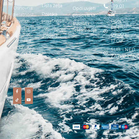
Lista želja
619 01
Osnovna
Opći uvjeti
27
Politika
djelatnost
poslovanja
privatnosti
tvrtke
PON. –
Povrat i
Nivera
PET. :
Informacije
reklamacija
d.o.o. je
09:00 –
o dostavi
prodaja
17:00
vrhunskih
SUB. i NED. :
nautičkih
ZATVOREN
proizvoda i
proizvoda
za
kampiranje.