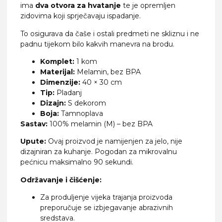
ima
dva otvora za hvatanje
te je opremljen
zidovima koji sprječavaju ispadanje.
To osigurava da čaše i ostali predmeti ne skliznu i ne
padnu tijekom bilo kakvih manevra na brodu.
Komplet:
1 kom
Materijal:
Melamin, bez BPA
Dimenzije:
40 × 30 cm
Tip:
Pladanj
Dizajn:
S dekorom
Boja:
Tamnoplava
Sastav:
100% melamin (M) – bez BPA
Upute:
Ovaj proizvod je namijenjen za jelo, nije
dizajniran za kuhanje. Pogodan za mikrovalnu
pećnicu maksimalno 90 sekundi.
Održavanje i čišćenje:
Za produljenje vijeka trajanja proizvoda
preporučuje se izbjegavanje abrazivnih
sredstava.