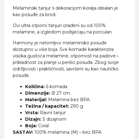
Melaminski tanjur s dekoracijom koralja idealan je
kao posuđe za brod.
Ovi ultra otporni tanjuri izrađeni su od 100%
melamine, a izgledom podsjećaju na porculan.
Harmony je nelomljivo melaminsko posuđe
dostupno u više boja. Sve komade karakterizira
visoka gustoća melamine, otpornost na padove i
prikladnost za pranje u perilici posuđa. Zbog svoje
izdržljivosti i praktičnosti, savršeni su kao nautičko
posuđe.
Količina:
6 komada
Dimenzije:
Ø 27 cm
Materijal:
Melamina bez BPA
Težina / kapacitet:
290 g
Vrsta:
Ravni tanjur
Dizajn:
S dizajnom
Boja:
Coral
SASTAV:
100% melamina (M) – bez BPA