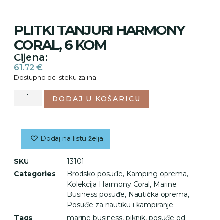
PLITKI TANJURI HARMONY
CORAL, 6 KOM
Cijena:
61.72
€
Dostupno po isteku zaliha
DODAJ U KOŠARICU
Dodaj na listu želja
SKU
13101
Categories
Brodsko posuđe
,
Kamping oprema
,
Kolekcija Harmony Coral
,
Marine
Business posuđe
,
Nautička oprema
,
Posuđe za nautiku i kampiranje
Tags
marine business
,
piknik
,
posuđe od