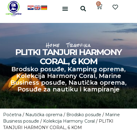
0
Home
Trgovina
PLITKI TANJURI HARMONY
CORAL, 6 KOM
Brodsko posuđe
,
Kamping oprema
,
Kolekcija Harmony Coral
,
Marine
Business posuđe
,
Nautička oprema
,
Posuđe za nautiku i kampiranje
Početna
/
Nautička oprema
/
Brodsko posuđe
/
Marine
Business posuđe
/
Kolekcija Harmony Coral
/ PLITKI
TANJURI HARMONY CORAL, 6 KOM