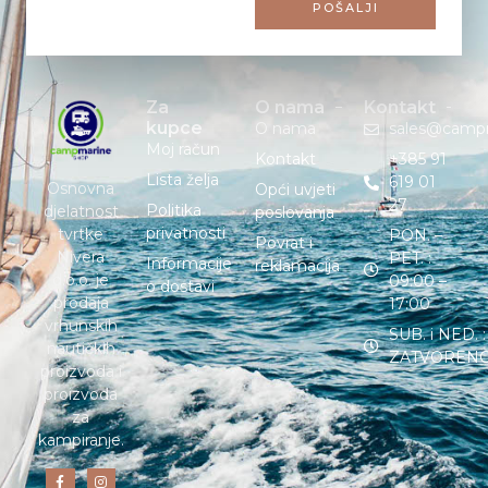
POŠALJI
Za
O nama
Kontakt
kupce
O nama
sales@camp
Moj račun
Kontakt
+385 91
Lista želja
619 01
Osnovna
Opći uvjeti
27
Politika
djelatnost
poslovanja
privatnosti
tvrtke
PON. –
Povrat i
Nivera
PET. :
Informacije
reklamacija
d.o.o. je
09:00 –
o dostavi
prodaja
17:00
vrhunskih
SUB. i NED. :
nautičkih
ZATVOREN
proizvoda i
proizvoda
za
kampiranje.