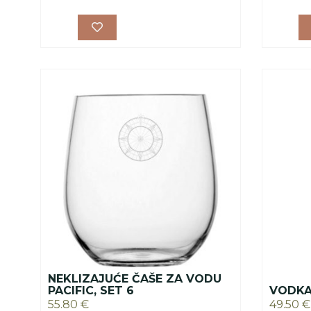
NEKLIZAJUĆE ČAŠE ZA VODU
PACIFIC, SET 6
VODKA 
55.80
€
49.50
€