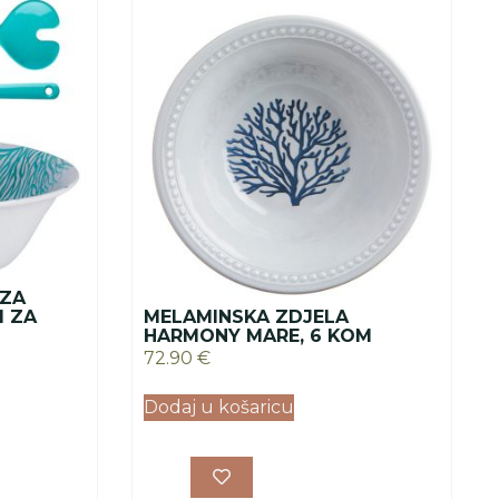
 ZA
M ZA
MELAMINSKA ZDJELA
HARMONY MARE, 6 KOM
72.90
€
Dodaj u košaricu