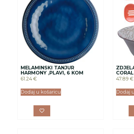
MELAMINSKI TANJUR
ZDJEL
HARMONY ,PLAVI, 6 KOM
CORAL
61.24
€
47.89
€
Dodaj u košaricu
Dodaj u