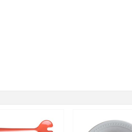
ing oprema
Nautička o
 opremljen za svaku priliku
Sve za sigurnu i udobnu 
SVI PROIZVODI
SVI PROIZVODI