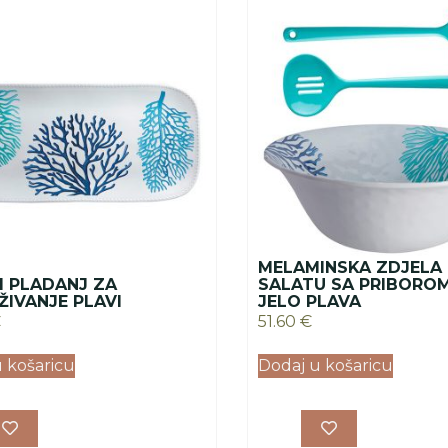
MELAMINSKA ZDJELA
I PLADANJ ZA
SALATU SA PRIBORO
ŽIVANJE PLAVI
JELO PLAVA
€
51.60
€
 košaricu
Dodaj u košaricu