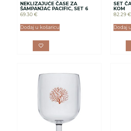
NEKLIZAJUĆE ČASE ZA
SET Č
ŠAMPANJAC PACIFIC, SET 6
KOM
69.30
€
82.29
€
Dodaj u košaricu
Dodaj u