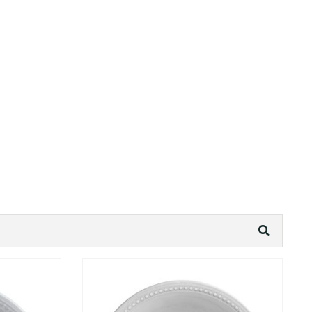
prema
plovidbu