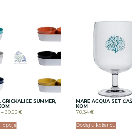
 GRICKALICE SUMMER,
MARE ACQUA SET ČAŠA
 KOM
KOM
–
30.53
€
70.34
€
 opcije
Dodaj u košaricu