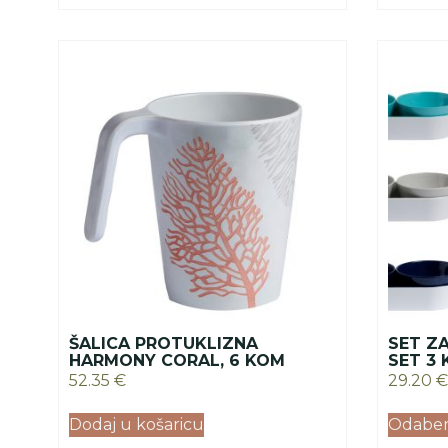
ŠALICA PROTUKLIZNA
SET ZA
HARMONY CORAL, 6 KOM
SET 3
52.35
€
29.20
€
Dodaj u košaricu
Odaberi