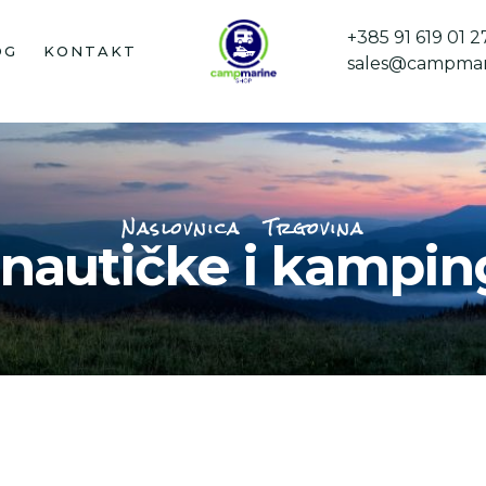
+385 91 619 01 2
OG
KONTAKT
sales@campmar
Naslovnica
Trgovina
 nautičke i kampi