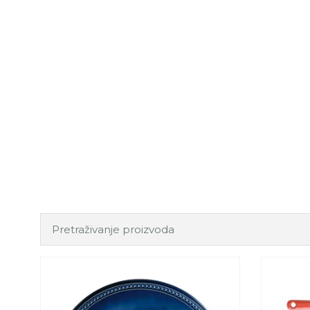
Kamp
Osjeti prirodu