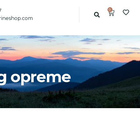
0
7
ineshop.com
ng opreme