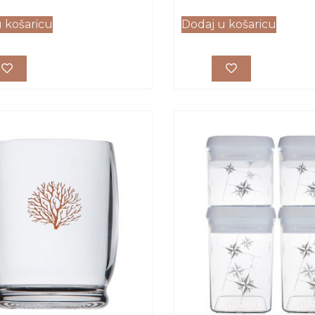
 košaricu
Dodaj u košaricu