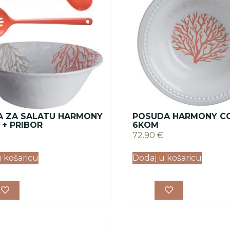
A ZA SALATU HARMONY
POSUDA HARMONY CO
 + PRIBOR
6KOM
72.90
€
 košaricu
Dodaj u košaricu