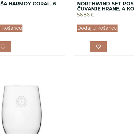
AŠA HARMOY CORAL, 6
NORTHWIND SET POS
ČUVANJE HRANE, 4 K
56.86
€
 košaricu
Dodaj u košaricu