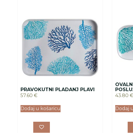
OVALN
PRAVOKUTNI PLADANJ PLAVI
POSLU
57.60
€
43.80
Dodaj u košaricu
Dodaj u