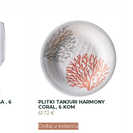
 , 6
PLITKI TANJURI HARMONY
CORAL, 6 KOM
61.72
€
Dodaj u košaricu