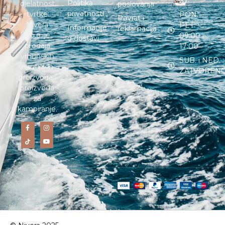
27
Politika
djelatnost
poslovanja
privatnosti
tvrtke
PON. –
Povrat i
Nivera
PET. :
Informacije
reklamacija
d.o.o. je
09:00 –
o dostavi
prodaja
17:00
vrhunskih
SUB. i NED. :
nautičkih
ZATVOREN
proizvoda i
proizvoda
za
kampiranje.