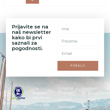
Prijavite se na
naš newsletter
kako bi prvi
saznali za
pogodnosti.
POŠALJI
Za
O nama
Kontakt
kupce
O nama
sales@camp
Moj račun
Kontakt
+385 91
Lista želja
619 01
Osnovna
Opći uvjeti