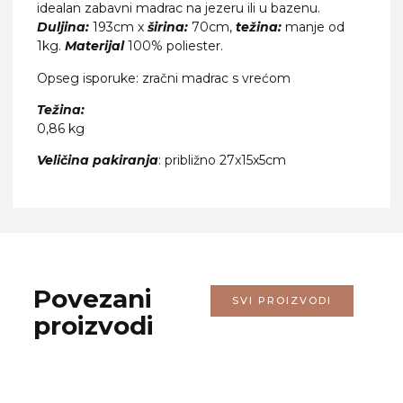
idealan zabavni madrac na jezeru ili u bazenu.
Duljina:
193cm x
širina:
70cm,
težina:
manje od
1kg.
Materijal
100% poliester.
Opseg isporuke: zračni madrac s vrećom
Težina:
0,86 kg
Veličina pakiranja
: približno 27x15x5cm
Povezani
SVI PROIZVODI
proizvodi