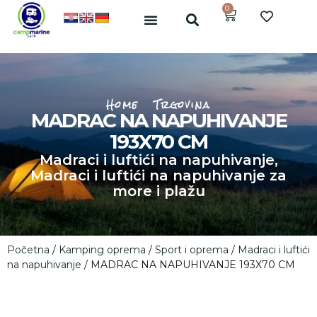
0
Home
Trgovina
MADRAC NA NAPUHIVANJE
193X70 CM
Madraci i luftići na napuhivanje
,
Madraci i luftići na napuhivanje za
more i plažu
Početna
/
Kamping oprema
/
Sport i oprema
/
Madraci i luftići
na napuhivanje
/ MADRAC NA NAPUHIVANJE 193X70 CM