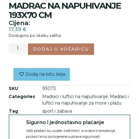
MADRAC NA NAPUHIVANJE
193X70 CM
Cijena:
17.39
€
Dostupno po isteku zaliha
DODAJ U KOŠARICU
Dodaj na listu želja
SKU
93073
Categories
Madraci i luftići na napuhivanje
,
Madraci i
luftići na napuhivanje za more i plažu
Tag
sport i zabava
Sigurno i jednostavno plaćanje
Vaši podaci su uvijek zaštićeni, a svaka transakcija
prolazi kroz provjerene sustave sigurnosti.