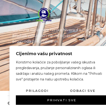
Osnovna djelatnost tvrtke Nivera d.o.o. je
prodaja vrhunskih nautičkih proizvoda i
proizvoda za kampiranje.
Cijenimo vašu privatnost
Koristimo kolačiće za poboljšanje vašeg iskustva
pregledavanja, pružanje personaliziranih oglasa ili
sadržaja i analizu našeg prometa. Klikom na "Prihvati
sve" pristajete na našu upotrebu kolačića.
PRILAGODI
ODBACI SVE
PRIHVATI SVE
© Nivera 2025