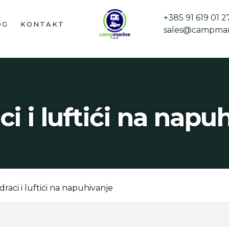
+385 91 619 01 2
OG
KONTAKT
sales@campmar
i i luftići na napu
draci i luftići na napuhivanje