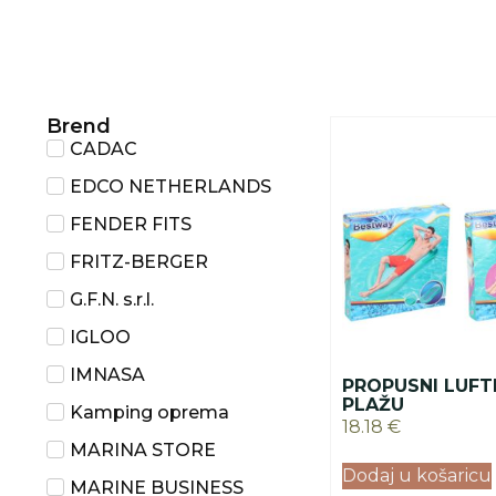
Brend
CADAC
EDCO NETHERLANDS
FENDER FITS
FRITZ-BERGER
G.F.N. s.r.l.
IGLOO
IMNASA
PROPUSNI LUFT
PLAŽU
Kamping oprema
18.18
€
MARINA STORE
Dodaj u košaricu
MARINE BUSINESS