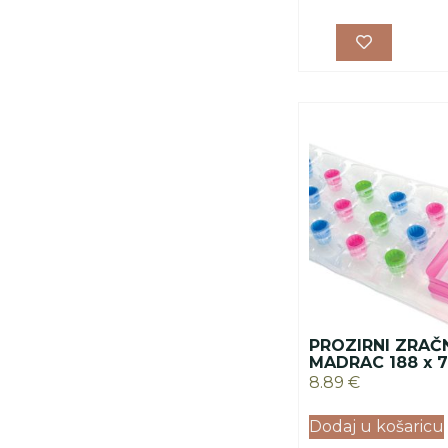
PROZIRNI ZRAČ
MADRAC 188 x 7
8.89
€
Dodaj u košaricu