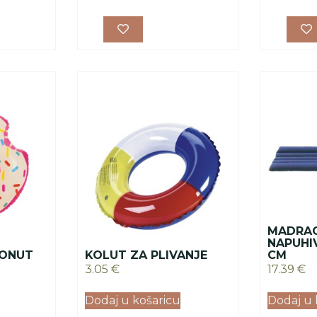
MADRAC
NAPUHI
DONUT
KOLUT ZA PLIVANJE
CM
3.05
€
17.39
€
Dodaj u košaricu
Dodaj u 