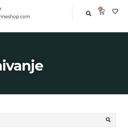
0
7
ineshop.com
hivanje