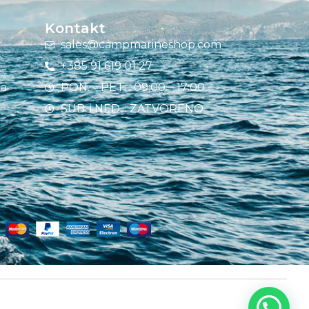
Kontakt
sales@campmarineshop.com
+385 91 619 01 27
ja
PON. – PET. : 09:00 – 17:00
SUB. i NED. : ZATVORENO