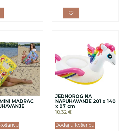
JEDNOROG NA
 MINI MADRAC
NAPUHAVANJE 201 x 140
UHAVANJE
x 97 cm
18.32
€
košaricu
Dodaj u košaricu