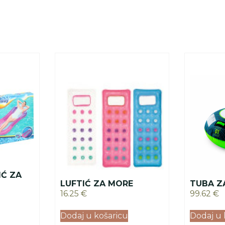
IĆ ZA
LUFTIĆ ZA MORE
TUBA Z
16.25
€
99.62
€
Dodaj u košaricu
Dodaj u 