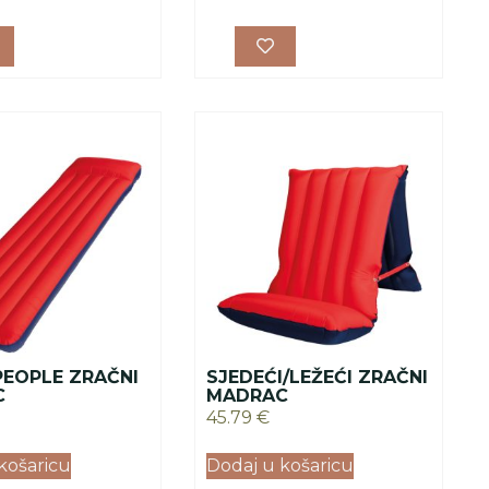
PEOPLE ZRAČNI
SJEDEĆI/LEŽEĆI ZRAČNI
C
MADRAC
45.79
€
košaricu
Dodaj u košaricu