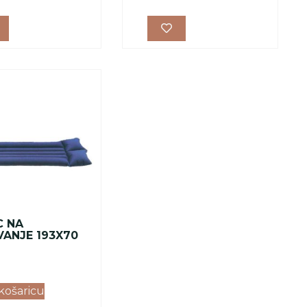
 NA
VANJE 193X70
košaricu