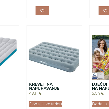
KREVET NA
DJEČIJI
NAPUHAVANJE
NA NAP
49.11
€
5.04
€
Dodaj u košaricu
Dodaj u 