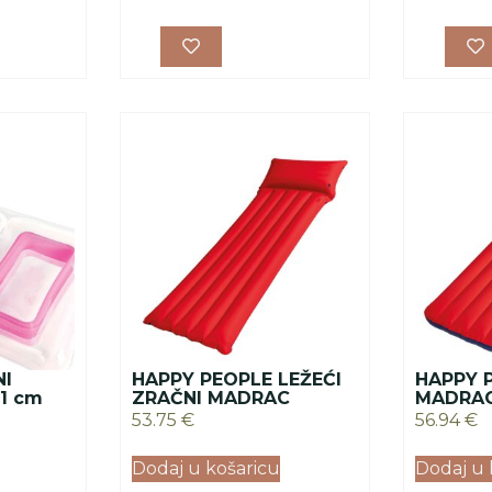
NI
HAPPY PEOPLE LEŽEĆI
HAPPY 
1 cm
ZRAČNI MADRAC
MADRA
53.75
€
56.94
€
Dodaj u košaricu
Dodaj u 