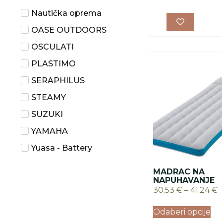
Nautička oprema
OASE OUTDOORS
OSCULATI
PLASTIMO
SERAPHILUS
STEAMY
SUZUKI
YAMAHA
Yuasa - Battery
MADRAC NA
NAPUHAVANJE
30.53
€
–
41.24
€
Odaberi opcije