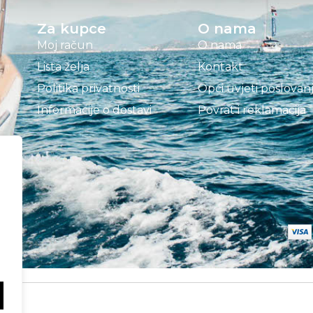
Za kupce
O nama
Moj račun
O nama
Lista želja
Kontakt
Politika privatnosti
Opći uvjeti poslovan
Informacije o dostavi
Povrat i reklamacija