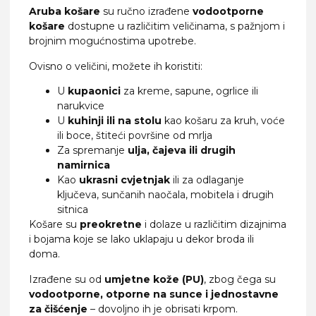
Aruba košare
su ručno izrađene
vodootporne
košare
dostupne u različitim veličinama, s pažnjom i
brojnim mogućnostima upotrebe.
Ovisno o veličini, možete ih koristiti:
U
kupaonici
za kreme, sapune, ogrlice ili
narukvice
U
kuhinji ili na stolu
kao košaru za kruh, voće
ili boce, štiteći površine od mrlja
Za spremanje
ulja, čajeva ili drugih
namirnica
Kao
ukrasni cvjetnjak
ili za odlaganje
ključeva, sunčanih naočala, mobitela i drugih
sitnica
Košare su
preokretne
i dolaze u različitim dizajnima
i bojama koje se lako uklapaju u dekor broda ili
doma.
Izrađene su od
umjetne kože (PU)
, zbog čega su
vodootporne, otporne na sunce i jednostavne
za čišćenje
– dovoljno ih je obrisati krpom.