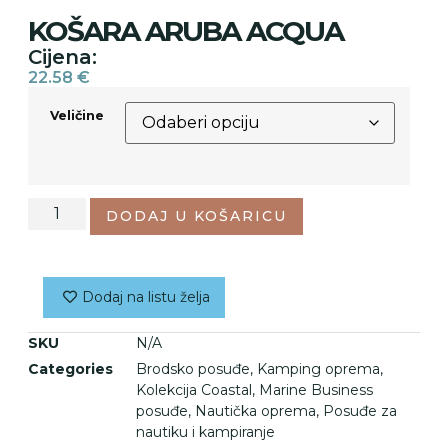
KOŠARA ARUBA ACQUA
Cijena:
22.58
€
Veličine
DODAJ U KOŠARICU
Dodaj na listu želja
SKU
N/A
Categories
Brodsko posuđe
,
Kamping oprema
,
Kolekcija Coastal
,
Marine Business
posuđe
,
Nautička oprema
,
Posuđe za
nautiku i kampiranje