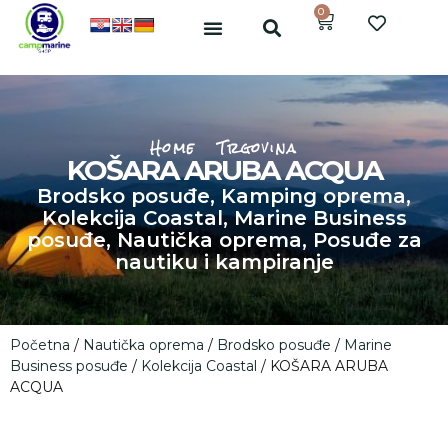
0
Home
Trgovina
KOŠARA ARUBA ACQUA
Brodsko posuđe
,
Kamping oprema
,
Kolekcija Coastal
,
Marine Business
posuđe
,
Nautička oprema
,
Posuđe za
nautiku i kampiranje
Početna
/
Nautička oprema
/
Brodsko posuđe
/
Marine
Business posuđe
/
Kolekcija Coastal
/ KOŠARA ARUBA
ACQUA