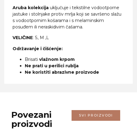
Aruba kolekcija
uključuje i tekstilne vodootporne
jastuke i stolnjake protiv mrlja koji se savršeno slažu
s vodootpornim košarama i s melaminskim
posuđem ili neraskidivim čašama.
VELIČINE
: S, M ,L
Održavanje i čišćenje:
Brisati
vlažnom krpom
Ne prati u perilici rublja
Ne koristiti abrazivne proizvode
Povezani
SVI PROIZVODI
proizvodi