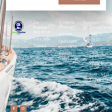
Za
O nama
Kontakt
kupce
O nama
sales@camp
Moj račun
Kontakt
+385 91
Lista želja
619 01
Osnovna
Opći uvjeti
27
Politika
djelatnost
poslovanja
privatnosti
tvrtke
PON. –
Povrat i
Nivera
PET. :
Informacije
reklamacija
d.o.o. je
09:00 –
o dostavi
prodaja
17:00
vrhunskih
SUB. i NED. :
nautičkih
ZATVOREN
proizvoda i
proizvoda
za
kampiranje.