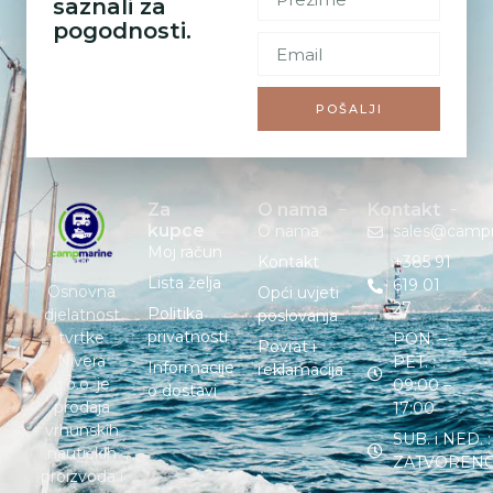
saznali za
pogodnosti.
POŠALJI
Za
O nama
Kontakt
kupce
O nama
sales@camp
Moj račun
Kontakt
+385 91
Lista želja
619 01
Osnovna
Opći uvjeti
27
Politika
djelatnost
poslovanja
privatnosti
tvrtke
PON. –
Povrat i
Nivera
PET. :
Informacije
reklamacija
d.o.o. je
09:00 –
o dostavi
prodaja
17:00
vrhunskih
SUB. i NED. :
nautičkih
ZATVOREN
proizvoda i