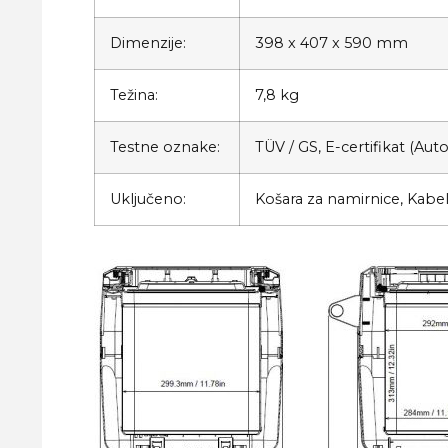
Dimenzije:
398 x 407 x 590 mm
Težina:
7,8 kg
Testne oznake:
TÜV / GS, E-certifikat (Au
Uključeno:
Košara za namirnice, Kabel