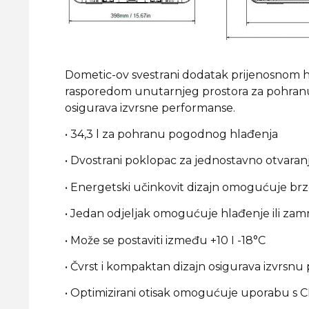
Dometic-ov svestrani dodatak prijenosnom h
rasporedom unutarnjeg prostora za pohranu k
osigurava izvrsne performanse.
• 34,3 l za pohranu pogodnog hlađenja
• Dvostrani poklopac za jednostavno otvaran
• Energetski učinkovit dizajn omogućuje brz
• Jedan odjeljak omogućuje hlađenje ili zam
• Može se postaviti između +10 I -18°C
• Čvrst i kompaktan dizajn osigurava izvrsnu
• Optimizirani otisak omogućuje uporabu s 