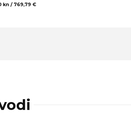
00
kn / 769,79 €
vodi