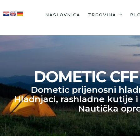
NASLOVNICA
TRGOVINA
BL
DOMETIC CFF
Dometic prijenosni hlad
Hladnjaci, rashladne kutije i
Nautička op