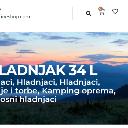
0
7
ineshop.com
LADNJAK 34 L
aci
,
Hladnjaci
,
Hladnjaci
,
je i torbe
,
Kamping oprema
,
nosni hladnjaci