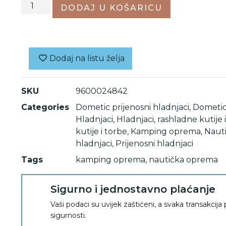
DODAJ U KOŠARICU
Dodaj na listu želja
SKU
9600024842
Categories
Dometic prijenosni hladnjaci
,
Dometic 
Hladnjaci
,
Hladnjaci, rashladne kutije 
kutije i torbe
,
Kamping oprema
,
Naut
hladnjaci
,
Prijenosni hladnjaci
Tags
kamping oprema
,
nautička oprema
Sigurno i jednostavno plaćanje
Vaši podaci su uvijek zaštićeni, a svaka transakcija
sigurnosti.