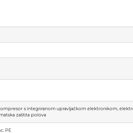
ompresor s integriranom upravljačkom elektronikom, elektro
omatska zaštita polova
c: PE