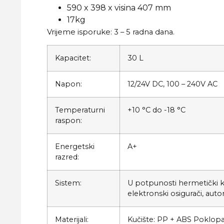
590 x 398 x visina 407 mm
17kg
Vrijeme isporuke: 3 – 5 radna dana.
Kapacitet:
30 L
Napon:
12/24V DC, 100 – 240V AC
Temperaturni
+10 °C do -18 °C
raspon:
Energetski
A+
razred:
Sistem:
U potpunosti hermetički k
elektronski osigurači, aut
Materijali:
Kučište: PP + ABS Poklopa