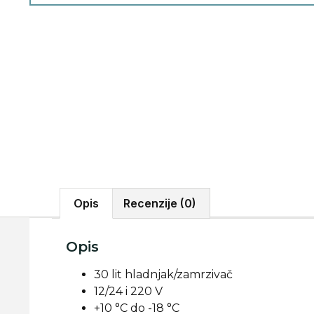
Opis
Recenzije (0)
Opis
30 lit hladnjak/zamrzivač
12/24 i 220 V
+10 °C do -18 °C