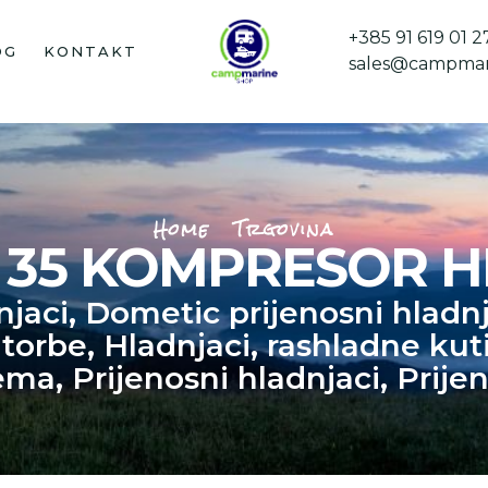
+385 91 619 01 2
OG
KONTAKT
sales@campmar
Home
Trgovina
 35 KOMPRESOR H
njaci
,
Dometic prijenosni hladnj
 torbe
,
Hladnjaci, rashladne kuti
rema
,
Prijenosni hladnjaci
,
Prije