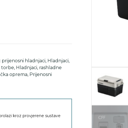
prijenosni hladnjaci
,
Hladnjaci
,
i torbe
,
Hladnjaci, rashladne
ička oprema
,
Prijenosni
 prolazi kroz provjerene sustave