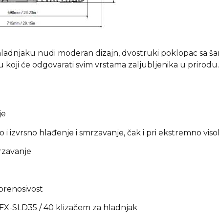
ladnjaku nudi moderan dizajn, dvostruki poklopac sa ša
oji će odgovarati svim vrstama zaljubljenika u prirodu.
je
o i izvrsno hlađenje i smrzavanje, čak i pri ekstremno v
rzavanje
 prenosivost
CFX-SLD35 / 40 klizačem za hladnjak