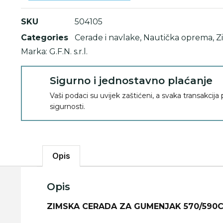
SKU
504105
Categories
Cerade i navlake
,
Nautička oprema
,
Z
Marka:
G.F.N. s.r.l.
Sigurno i jednostavno plaćanje
Vaši podaci su uvijek zaštićeni, a svaka transakcija
sigurnosti.
Opis
Opis
ZIMSKA CERADA ZA GUMENJAK 570/590