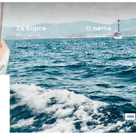
Za kupce
O nama
Moj račun
O nama
Lista želja
Kontakt
Politika privatnosti
Opći uvjeti poslovan
Informacije o dostavi
Povrat i reklamacija