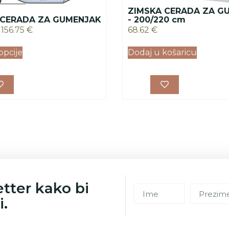
ZIMSKA CERADA ZA G
 CERADA ZA GUMENJAK
- 200/220 cm
156.75
€
68.62
€
opcije
Dodaj u košaricu
etter kako bi
i.