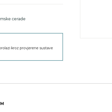
imske cerade
 prolazi kroz provjerene sustave
CM