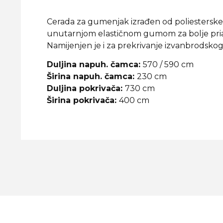
Cerada za gumenjak izrađen od poliesterske 
unutarnjom elastičnom gumom za bolje prianj
Namijenjen je i za prekrivanje izvanbrodsko
Duljina napuh. čamca:
570 / 590 cm
Širina napuh. čamca:
230 cm
Duljina pokrivača:
730 cm
Širina pokrivača:
400 cm