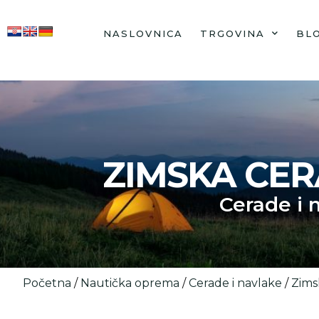
NASLOVNICA
TRGOVINA
BL
ZIMSKA CER
Cerade i 
Početna
/
Nautička oprema
/
Cerade i navlake
/
Zims