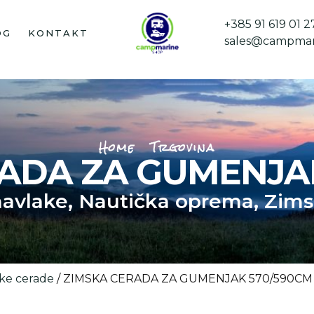
+385 91 619 01 2
OG
KONTAKT
sales@campmar
Home
Trgovina
ADA ZA GUMENJA
navlake
,
Nautička oprema
,
Zims
ke cerade
/ ZIMSKA CERADA ZA GUMENJAK 570/590CM