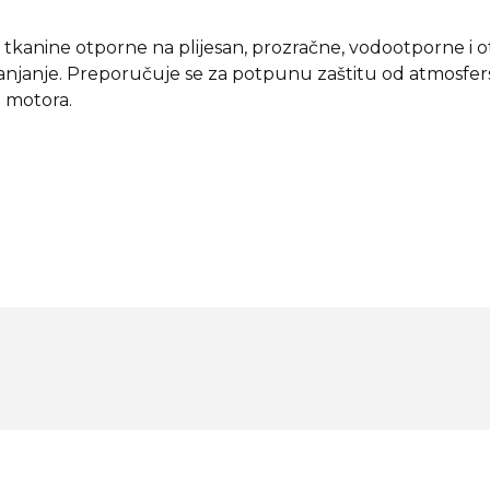
tkanine otpornе na plijesan, prozračne, vodootporne i 
anje. Preporučuje se za potpunu zaštitu od atmosferski
g motora.