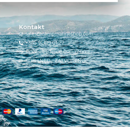
Kontakt
sales@campmarineshop.com
+385 91 619 01 27
ja
PON. – PET. : 09:00 – 17:00
SUB. i NED. : ZATVORENO