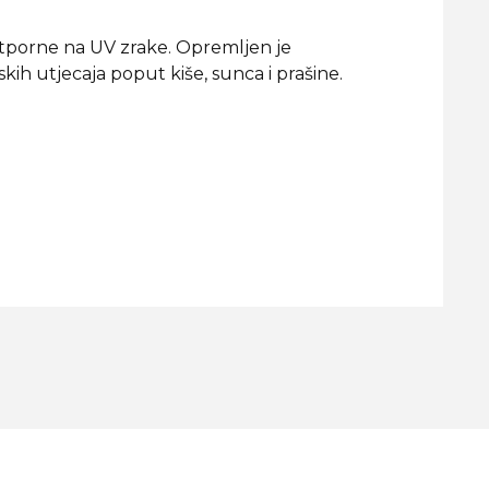
otporne na UV zrake. Opremljen je
h utjecaja poput kiše, sunca i prašine.