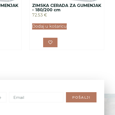
UMENJAK
ZIMSKA CERADA ZA GUMENJAK
- 180/200 cm
72.53
€
Dodaj u košaricu
POŠALJI