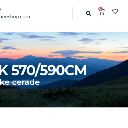
0
7
ineshop.com
K 570/590CM
ke cerade