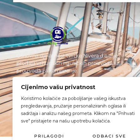
Osnovna djelatnost tvrtke Nivera d.o.o. je
prodaja vrhunskih nautičkih proizvoda i
proizvoda za kampiranje.
Cijenimo vašu privatnost
Koristimo kolačiće za poboljšanje vašeg iskustva
pregledavanja, pružanje personaliziranih oglasa ili
sadržaja i analizu našeg prometa. Klikom na "Prihvati
sve" pristajete na našu upotrebu kolačića.
PRILAGODI
ODBACI SVE