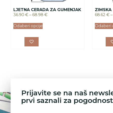
LJETNA CERADA ZA GUMENJAK
ZIMSKA
36.90
€
–
68.98
€
68.62
€
–
Odaberi opcije
Odaberi 
Prijavite se na naš newsl
prvi saznali za pogodnost