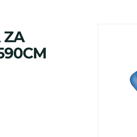
 ZA
590CM