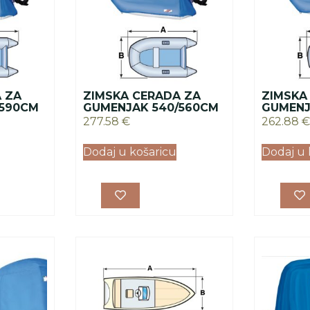
 ZA
ZIMSKA CERADA ZA
ZIMSKA
/590CM
GUMENJAK 540/560CM
GUMENJ
277.58
€
262.88
€
Dodaj u košaricu
Dodaj u 