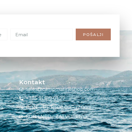
POŠALJI
Kontakt
sales@campmarineshop.com
+385 91 619 01 27
ja
PON. – PET. : 09:00 – 17:00
SUB. i NED. : ZATVORENO