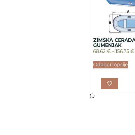
ZIMSKA CERADA
GUMENJAK
68.62
€
–
156.75
€
Odaberi opcije