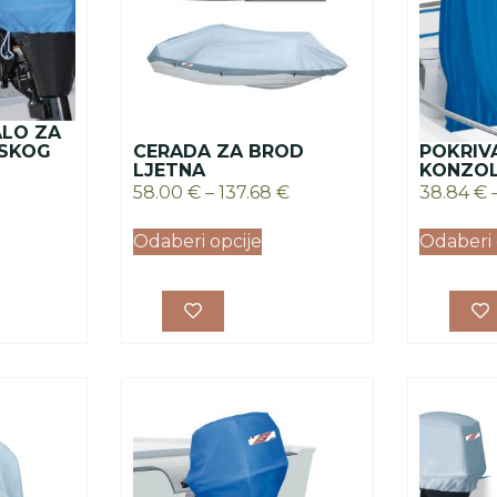
ALO ZA
SKOG
CERADA ZA BROD
POKRIV
LJETNA
KONZOL
58.00
€
–
137.68
€
38.84
€
Odaberi opcije
Odaberi 