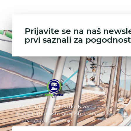
Prijavite se na naš newsl
prvi saznali za pogodnost
Osnovna djelatnost tvrtke Nivera d.o.o. je
prodaja vrhunskih nautičkih proizvoda i
proizvoda za kampiranje.