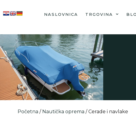
NASLOVNICA
TRGOVINA
BL
Početna
/
Nautička oprema
/ Cerade i navlake