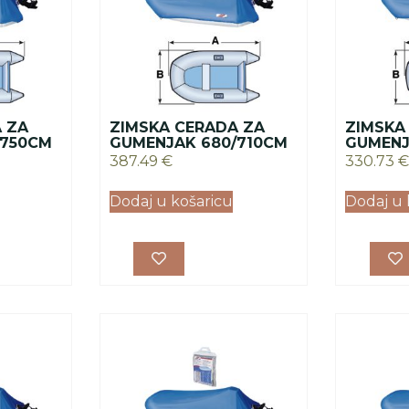
 ZA
ZIMSKA CERADA ZA
ZIMSKA
/750CM
GUMENJAK 680/710CM
GUMENJ
387.49
€
330.73
€
Dodaj u košaricu
Dodaj u 