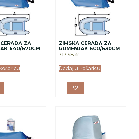
 CERADA ZA
ZIMSKA CERADA ZA
AK 640/670CM
GUMENJAK 600/630CM
312.58
€
košaricu
Dodaj u košaricu