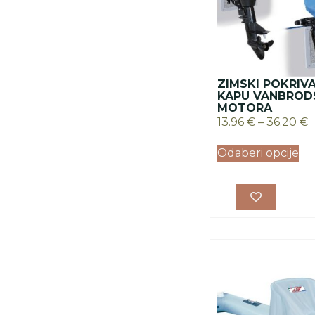
ZIMSKI POKRIV
KAPU VANBROD
MOTORA
13.96
€
–
36.20
€
Odaberi opcije