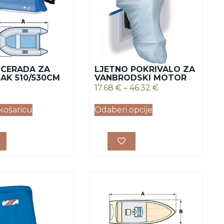
 CERADA ZA
LJETNO POKRIVALO ZA
AK 510/530CM
VANBRODSKI MOTOR
17.68
€
–
46.32
€
košaricu
Odaberi opcije