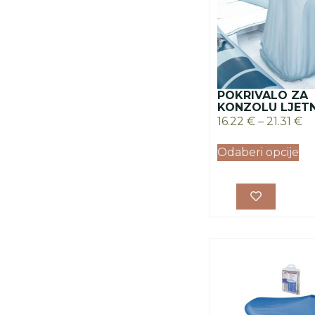
POKRIVALO ZA
KONZOLU LJET
16.22
€
–
21.31
€
Odaberi opcije