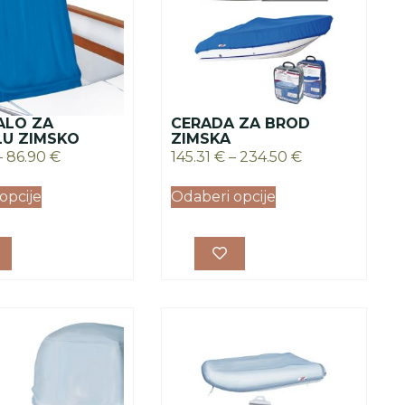
ALO ZA
CERADA ZA BROD
U ZIMSKO
ZIMSKA
–
86.90
€
145.31
€
–
234.50
€
opcije
Odaberi opcije