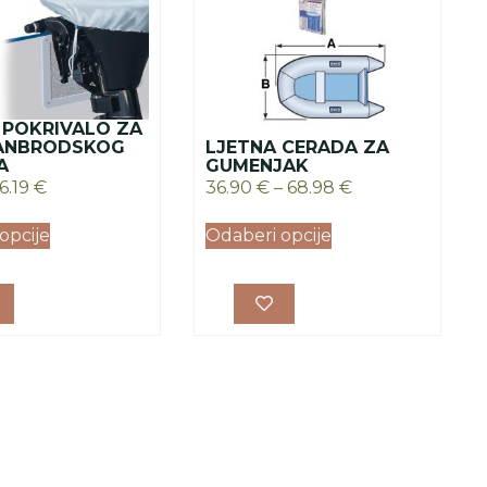
 POKRIVALO ZA
ANBRODSKOG
LJETNA CERADA ZA
A
GUMENJAK
16.19
€
36.90
€
–
68.98
€
opcije
Odaberi opcije