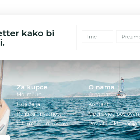
etter kako bi
i.
Za kupce
O nama
Moj račun
O nama
Lista želja
Kontakt
Politika privatnosti
Opći uvjeti poslovan
Informacije o dostavi
Povrat i reklamacija