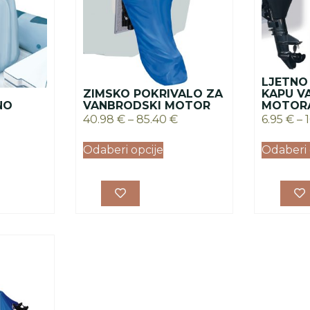
LJETNO
ZIMSKO POKRIVALO ZA
KAPU V
NO
VANBRODSKI MOTOR
MOTOR
40.98
€
–
85.40
€
6.95
€
–
Odaberi opcije
Odaberi 