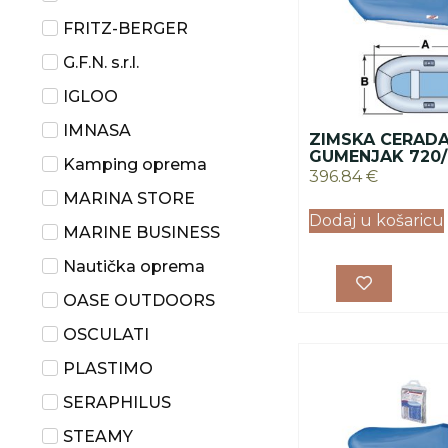
FRITZ-BERGER
G.F.N. s.r.l.
IGLOO
IMNASA
ZIMSKA CERADA
GUMENJAK 720
Kamping oprema
396.84
€
MARINA STORE
Dodaj u košaricu
MARINE BUSINESS
Nautička oprema
OASE OUTDOORS
OSCULATI
PLASTIMO
SERAPHILUS
STEAMY