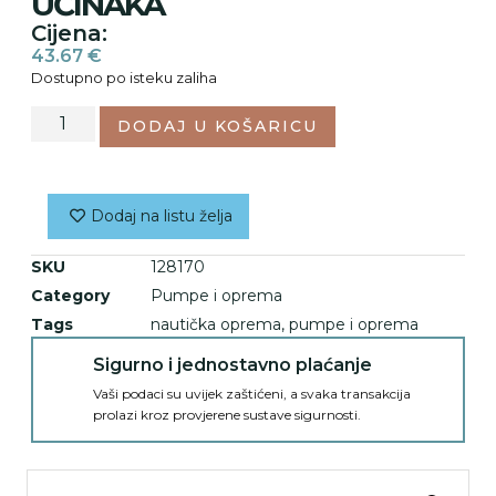
UČINAKA
Cijena:
43.67
€
Dostupno po isteku zaliha
DODAJ U KOŠARICU
Dodaj na listu želja
SKU
128170
Category
Pumpe i oprema
Tags
nautička oprema
,
pumpe i oprema
Sigurno i jednostavno plaćanje
Vaši podaci su uvijek zaštićeni, a svaka transakcija
prolazi kroz provjerene sustave sigurnosti.