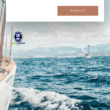
POŠALJI
Za
O nama
Kontakt
kupce
O nama
sales@camp
Moj račun
Kontakt
+385 91
Lista želja
619 01
Osnovna
Opći uvjeti
27
Politika
djelatnost
poslovanja
privatnosti
tvrtke
PON. –
Povrat i
Nivera
PET. :
Informacije
reklamacija
d.o.o. je
09:00 –
o dostavi
prodaja
17:00
vrhunskih
SUB. i NED. :
nautičkih
ZATVOREN
proizvoda i
proizvoda
za
kampiranje.