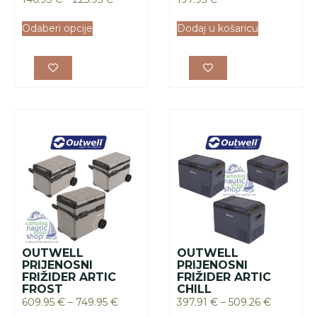
Odaberi opcije
Dodaj u košaricu
OUTWELL
OUTWELL
PRIJENOSNI
PRIJENOSNI
FRIŽIDER ARTIC
FRIŽIDER ARTIC
FROST
CHILL
609.95
€
–
749.95
€
397.91
€
–
509.26
€