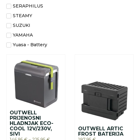
SERAPHILUS
STEAMY
SUZUKI
YAMAHA
Yuasa - Battery
OUTWELL
PRIJENOSNI
HLADNJAK ECO-
COOL 12V/230V,
OUTWELL ARTIC
SIVI
FROST BATERIJA
146.95
€
–
225.95
€
197.95
€