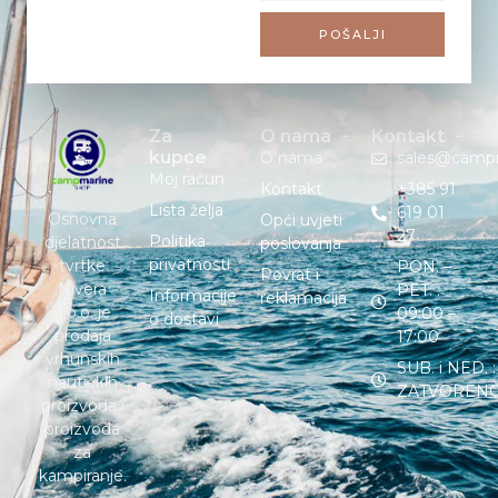
POŠALJI
Za
O nama
Kontakt
kupce
O nama
sales@camp
Moj račun
Kontakt
+385 91
Lista želja
619 01
Osnovna
Opći uvjeti
27
Politika
djelatnost
poslovanja
privatnosti
tvrtke
PON. –
Povrat i
Nivera
PET. :
Informacije
reklamacija
d.o.o. je
09:00 –
o dostavi
prodaja
17:00
vrhunskih
SUB. i NED. :
nautičkih
ZATVOREN
proizvoda i
proizvoda
za
kampiranje.